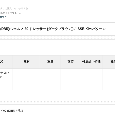
ッタリの家具・インテリアを
家具サイトタブルーム
YO (DBR)(ジョルノ 60 ドレッサー (ダークブラウン)) / ISSEIKIのパターン
ズ
素材
重量
塗装
付属品・特徴
機
行408 ×
-
-
-
-
-
mm
ENKYO (DBR)を見る