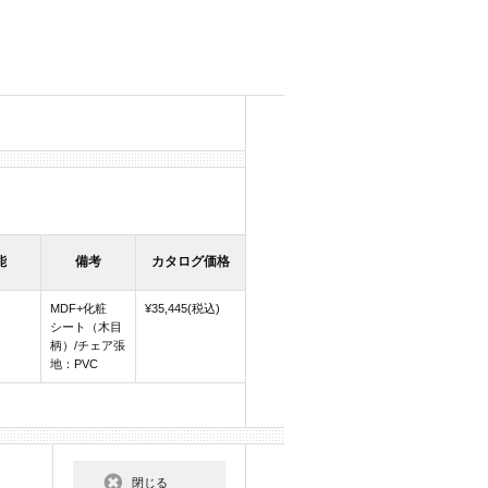
能
備考
カタログ価格
MDF+化粧
¥35,445(税込)
シート（木目
柄）/チェア張
地：PVC
閉じる