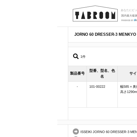
あなたにピ
国内最大級
JORNO 60 DRESSER-3 MENK
1件
型番、型名、色
製品番号
サイ
名
-
101-00222
幅585 × 奥
高さ1290
ISSEIKI JORNO 60 DRESSER-3 M