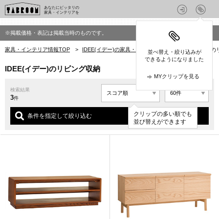
あなたにピッタリの
家具・インテリアを
※掲載価格・表記は掲載当時のものです。
家具・インテリア情報TOP
>
IDEE(イデー)の家具・インテリア
>
IDEE(イデー)
並べ替え・絞り込みが
できるようになりました
IDEE(イデー)のリビング収納
MYクリップを見る
検索結果
3
件
クリップの多い順でも
条件を指定して絞り込む
並び替えができます