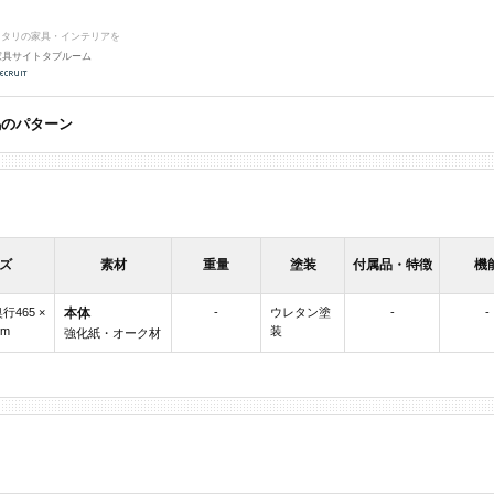
ッタリの家具・インテリアを
家具サイトタブルーム
 東馬のパターン
ズ
素材
重量
塗装
付属品・特徴
機
奥行465 ×
本体
-
ウレタン塗
-
-
mm
装
強化紙・オーク材