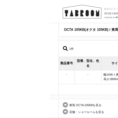
あなたにピ
国内最大級
OCTA 105KB(オクタ 105KB) /
1件
型番、型名、色
製品番号
サイ
名
-
-
幅1046 × 
高さ1800
東馬 OCTA 105KBを見る
店舗・ショールームを見る