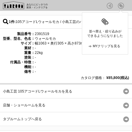
あなたにピッタリの
家具・インテリアを
1件
105アコードLウォールモカ / 小島工芸のパターン
並べ替え・絞り込みが
製品番号：
2391519
できるようになりました
型番、型名、色名：
ウォールモカ
サイズ：
幅1063 × 奥行305 × 高さ873mm
MYクリップを見る
素材：
-
重量：
22kg
塗装：
-
付属品・特徴：
-
機能：
-
備考：
-
カタログ価格：
¥85,800(税込)
小島工芸 105アコードLウォールモカを見る
店舗・ショールームを見る
タブルームトップへ戻る