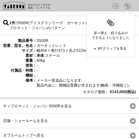
あなたにピッタリの
家具・インテリアを
1件
S500R(アイステラシリーズ ガーネットレッド) / ディ
プロマット・ジャパンのパターン
並べ替え・絞り込みが
できるようになりました
製品番号：
S500R
型番、型名、色名：
ガーネットレッド
MYクリップを見る
サイズ：
幅404 × 奥行473 × 高さ522mm
素材：
本体
スチール
重量：
60kg
塗装：
-
付属品・特徴：
-
機能：
-
備考：
メーカー直送品になります。
製品代金に、開梱設置費が含まれます(離島・沖縄除く)。
カタログ価格：
¥143,000(税込)
ディプロマット・ジャパン S500Rを見る
店舗・ショールームを見る
タブルームトップへ戻る