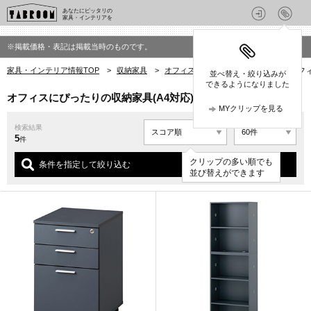
あなたにピッタリの
家具・インテリアを
※掲載価格・表記は掲載当時のものです。
家具・インテリア情報TOP
>
収納家具
>
オフィスにぴったりの収納家具
>
オフ
並べ替え・絞り込みが
できるようになりました
オフィスにぴったりの収納家具(A4対応)
MYクリップを見る
検索結果
5
件
クリップの多い順でも
条件を指定して絞り込む
並び替えができます