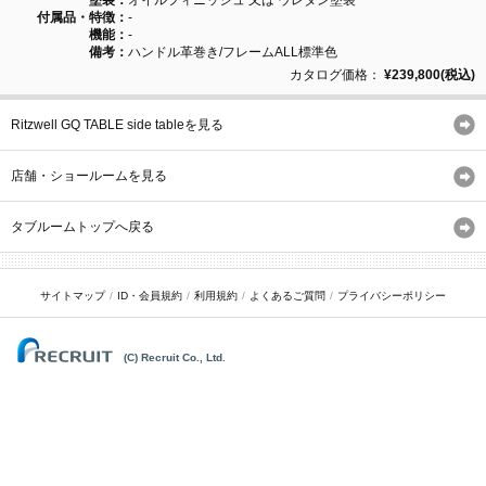
塗装：
オイルフィニッシュ 又は ウレタン塗装
付属品・特徴：
-
機能：
-
備考：
ハンドル革巻き/フレームALL標準色
カタログ価格：
¥239,800(税込)
Ritzwell GQ TABLE side tableを見る
店舗・ショールームを見る
タブルームトップへ戻る
サイトマップ
ID・会員規約
利用規約
よくあるご質問
プライバシーポリシー
(C) Recruit Co., Ltd.