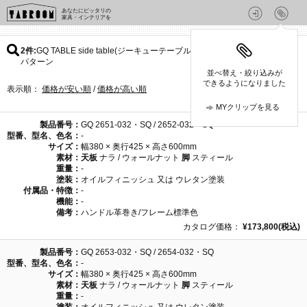
あなたにピッタリの
家具・インテリアを
2件
GQ TABLE side table(ジーキューテーブル) / Ritzwellの
パターン
並べ替え・絞り込みが
できるようになりました
表示順：
価格が安い順
/
価格が高い順
MYクリップを見る
製品番号：
GQ 2651-032・SQ / 2652-032・SQ
型番、型名、色名：
-
サイズ：
幅380 × 奥行425 × 高さ600mm
素材：
天板
ナラ / ウォールナット
脚
スティール
重量：
-
塗装：
オイルフィニッシュ 又は ウレタン塗装
付属品・特徴：
-
機能：
-
備考：
ハンドル革巻き/フレーム標準色
カタログ価格：
¥173,800(税込)
製品番号：
GQ 2653-032・SQ / 2654-032・SQ
型番、型名、色名：
-
サイズ：
幅380 × 奥行425 × 高さ600mm
素材：
天板
ナラ / ウォールナット
脚
スティール
重量：
-