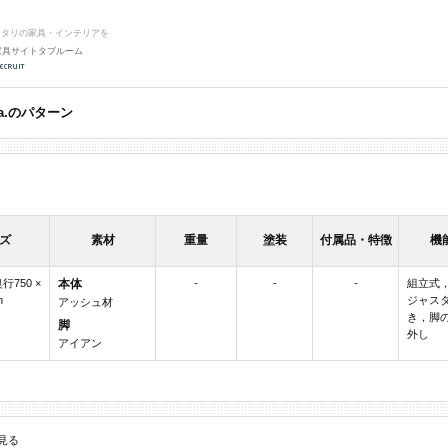
ッタリの家具・インテリアを
家具サイトタブルーム
a.のパターン
ズ
素材
重量
塗装
付属品・特徴
機
奥行750 ×
本体
-
-
-
組立式
m
ジャス
アッシュ材
き，脚
脚
外し
アイアン
を見る