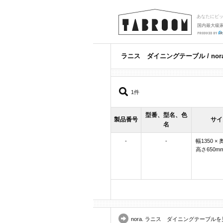
あなたにピ
国内最大級
ラニス ダイニングテーブル / nor
1件
型番、型名、色
製品番号
サイ
名
-
-
幅1350 × 
高さ650m
nora. ラニス ダイニングテーブル