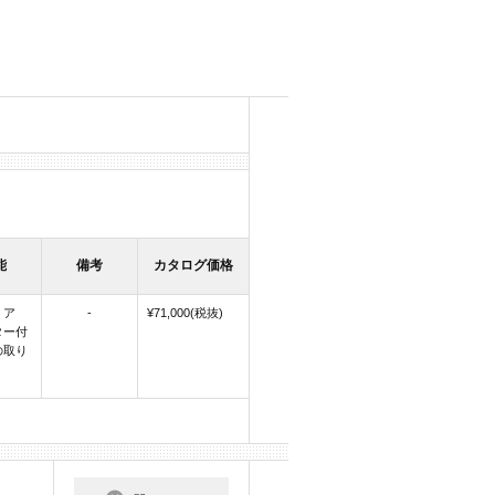
能
備考
カタログ価格
，ア
-
¥71,000(税抜)
ター付
の取り