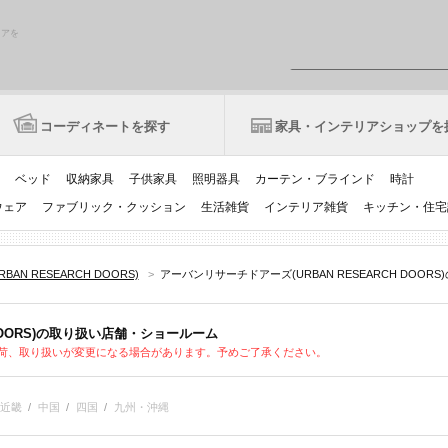
リアを
コーディネートを探す
家具・インテリアショップを
ベッド
収納家具
子供家具
照明器具
カーテン・ブラインド
時計
ウェア
ファブリック・クッション
生活雑貨
インテリア雑貨
キッチン・住宅
N RESEARCH DOORS)
>
アーバンリサーチドアーズ(URBAN RESEARCH DOORS
 DOORS)の取り扱い店舗・ショールーム
荷、取り扱いが変更になる場合があります。予めご了承ください。
近畿
/
中国
/
四国
/
九州・沖縄