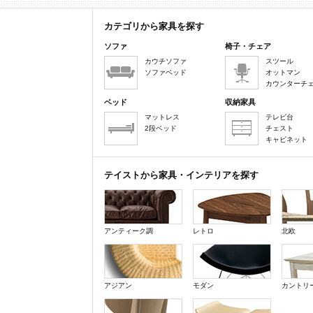
カテゴリから家具を探す
ソファ
椅子・チェア
カウチソファ
スツール
ソファベッド
オットマン
カウンターチ
ベッド
収納家具
マットレス
テレビ台
2段ベッド
チェスト
キャビネット
テイストから家具・インテリアを探す
アンティーク調
レトロ
北欧
アジアン
モダン
カントリ