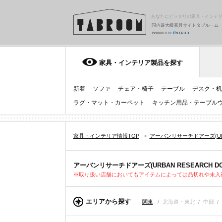
あなたにピッタリの家具・インテ
国内最大級家具サイトタブルーム
家具・インテリア製品を探す
新着
ソファ
チェア・椅子
テーブル
デスク・机
ラグ・マット・カーペット
キッチン用品・テーブル
家具・インテリア情報TOP
>
アーバンリサーチドアーズ(URBA
アーバンリサーチドアーズ(URBAN RESEARCH
※取り扱い店舗においてもアイテムによっては品切れや未入
エリアから探す
関東
/
北海道・東北
/
中部
/