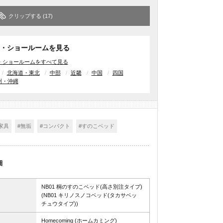
クリップする
(17)
・ショールームを見る
・ショールームをすべて見る
北海道・東北
中部
近畿
中国
四国
州・沖縄
家具
#無垢
#コンパクト
#すのこベッド
細
NB01 桐のすのこベッド(高さ別注タイプ)
(NB01 キリノスノコベッド(タカサベッ
チュウタイプ))
Homecoming (ホームカミング)