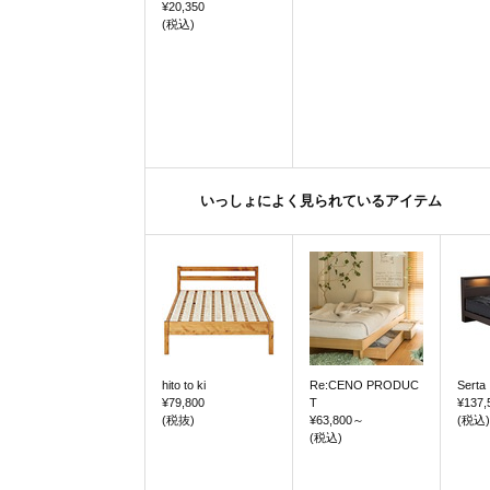
¥20,350
(税込)
いっしょによく見られているアイテム
hito to ki
Re:CENO PRODUC
Serta
¥79,800
T
¥137,
(税抜)
¥63,800
～
(税込)
(税込)