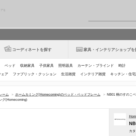
リアを
コーディネートを探す
家具・インテリアショップを
ベッド
収納家具
子供家具
照明器具
カーテン・ブラインド
時計
ウェア
ファブリック・クッション
生活雑貨
インテリア雑貨
キッチン・住宅
レーム
>
ホームカミング(Homecoming)のベッド・ベッドフレーム
>
NB01 桐のすのこベ
Homecoming)
Hom
N
カタ