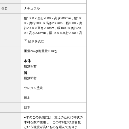
、色名
ナチュラル
幅1000 × 奥行2000 × 高さ200mm，幅100
0 × 奥行2000 × 高さ230mm，幅1000 × 奥
行2000 × 高さ260mm，幅1000 × 奥行200
0 × 高さ330mm，幅1000 × 奥行2000 × 高
さ360mm，幅1000 × 奥行2000 × 高さ390
続きを読む
mm，幅1000 × 奥行2000 × 高さ420mm，
幅1000 × 奥行2000 × 高さ450mm
重量24kg(耐重量150kg)
ハイタイプ(高さ330mm)，ハイタイプ(高
本体
さ360mm)，ハイタイプ(高さ390mm)，ハ
桐無垢材
イタイプ(高さ420mm)，ハイタイプ(高さ
450mm)，ロータイプ(高さ200mm)，ロー
脚
タイプ(高さ230mm)，ロータイプ(高さ26
桐無垢材
0mm)
ウレタン塗装
日本
日本
●すのこの裏側には、支えのために棒状の
木材を数本使用し、この木材は積層合板
という強度が高いものを選んでおりま