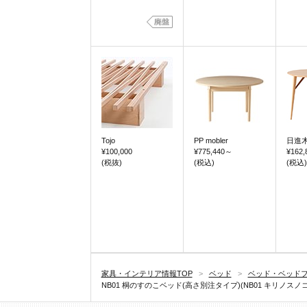
Tojo
PP mobler
日進
¥100,000
¥775,440
～
¥162,
(税抜)
(税込)
(税込)
家具・インテリア情報TOP
>
ベッド
>
ベッド・ベッド
NB01 桐のすのこベッド(高さ別注タイプ)(NB01 キリノスノコ