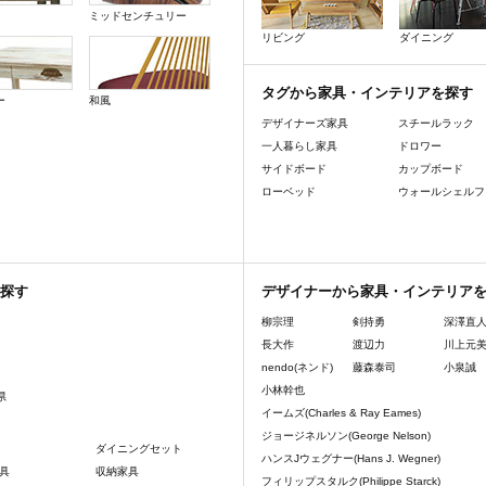
ミッドセンチュリー
リビング
ダイニング
タグから家具・インテリアを探す
ー
和風
デザイナーズ家具
スチールラック
一人暮らし家具
ドロワー
サイドボード
カップボード
ローベッド
ウォールシェルフ
探す
デザイナーから家具・インテリア
柳宗理
剣持勇
深澤直
長大作
渡辺力
川上元
nendo(ネンド)
藤森泰司
小泉誠
小林幹也
県
イームズ(Charles & Ray Eames)
ジョージネルソン(George Nelson)
ダイニングセット
ハンスJウェグナー(Hans J. Wegner)
具
収納家具
フィリップスタルク(Philippe Starck)