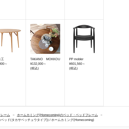
木工
TAKANO MOKKOU
PP mobler
800
～
¥132,000
～
¥601,560
～
(税込)
(税込)
フレーム
>
ホームカミング(Homecoming)のベッド・ベッドフレーム
>
ベッド(タカサベッチュウタイプ)) / ホームカミング(Homecoming)