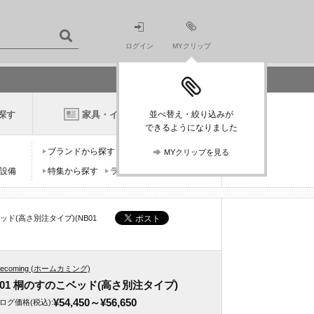
ログイン
MYクリップ
探す
家具・インテリアニュース
並べ替え・絞り込みが
できるようになりました
ブランドから探す
デザイナーから探す
MYクリップを見る
設備
特集から探す
ランキングから探す
ッド(高さ別注タイプ)(NB01
ecoming (ホームカミング)
B01 桐のすのこベッド(高さ別注タイプ)
¥54,450
～¥56,650
ログ価格
(税込)
: