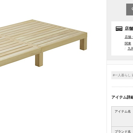
店舗
店舗
関東
九
#一人暮らし 
アイテム詳
アイテム名
ブランド名