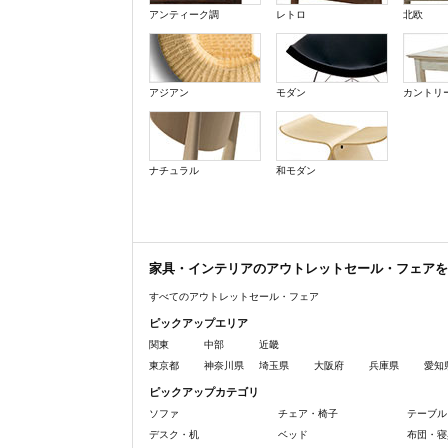
アンティーク調
レトロ
北欧
アジアン
モダン
カントリ
ナチュラル
和モダン
家具・インテリアのアウトレットセール・フェアを
すべてのアウトレットセール・フェア
ピックアップエリア
関東
中部
近畿
東京都
神奈川県
埼玉県
大阪府
兵庫県
愛知
ピックアップカテゴリ
ソファ
チェア・椅子
テーブル
デスク・机
ベッド
布団・寝