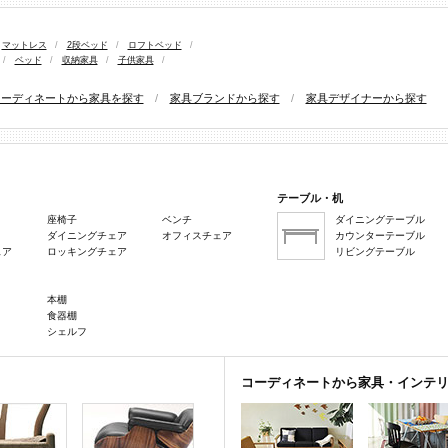
マットレス
/
2段ベッド
/
ロフトベッド
/
/
ベッド
/
収納家具
/
子供家具
/
コーディネートから家具を探す
/
家具ブランドから探す
/
家具デザイナーから探す
テーブル・机
座椅子
ベンチ
ダイニングテーブル
ダイニングチェア
オフィスチェア
カウンターテーブル
ェア
ロッキングチェア
リビングテーブル
本棚
食器棚
シェルフ
コーディネートから家具・インテ