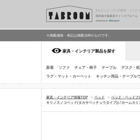
あなたにピッタリの家具・インテ
国内最大級家具サイトタブルーム
※掲載価格・表記は掲載当時のものです。
家具・インテリア製品を探す
新着
ソファ
チェア・椅子
テーブル
デスク・机
ラグ・マット・カーペット
キッチン用品・テーブル
家具・インテリア情報TOP
>
ベッド
>
ベッド・ベッドフ
キリノスノコベッド(タカサベッチュウタイプ)) / ホームカミング(