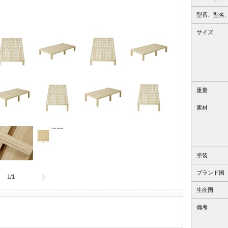
型番、型名
サイズ
重量
素材
塗装
ブランド国
1
/
1
生産国
備考