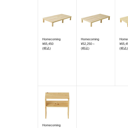
Homecoming
Homecoming
Home
¥65,450
¥52,250
～
¥65,4
(税込)
(税込)
(税込)
Homecoming