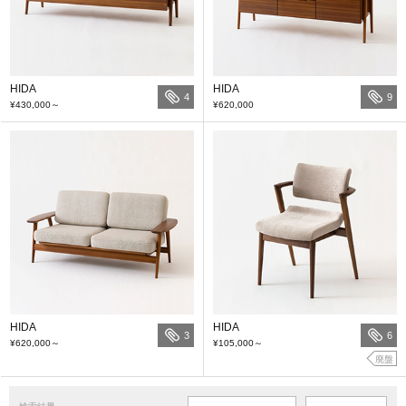
HIDA
HIDA
4
9
¥430,000
～
¥620,000
HIDA
HIDA
3
6
¥620,000
～
¥105,000
～
廃盤