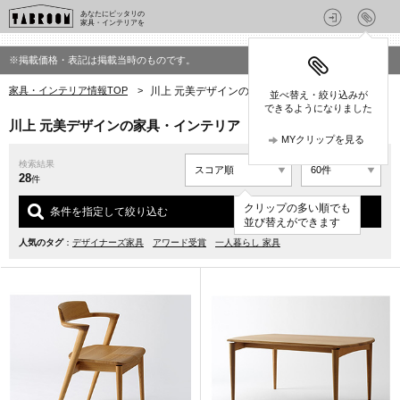
あなたにピッタリの
家具・インテリアを
※掲載価格・表記は掲載当時のものです。
家具・インテリア情報TOP
>
川上 元美デザインの家具・インテリア
並べ替え・絞り込みが
できるようになりました
川上 元美デザインの家具・インテリア
MYクリップを見る
検索結果
28
件
クリップの多い順でも
条件を指定して絞り込む
並び替えができます
人気のタグ
：
デザイナーズ家具
アワード受賞
一人暮らし 家具