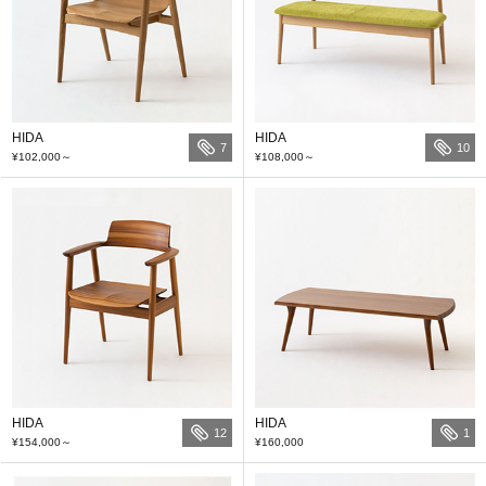
HIDA
HIDA
7
10
¥102,000
～
¥108,000
～
HIDA
HIDA
12
1
¥154,000
～
¥160,000