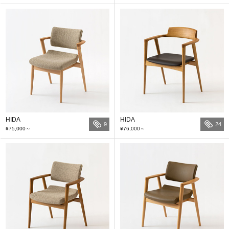
HIDA
HIDA
9
24
¥75,000
～
¥76,000
～