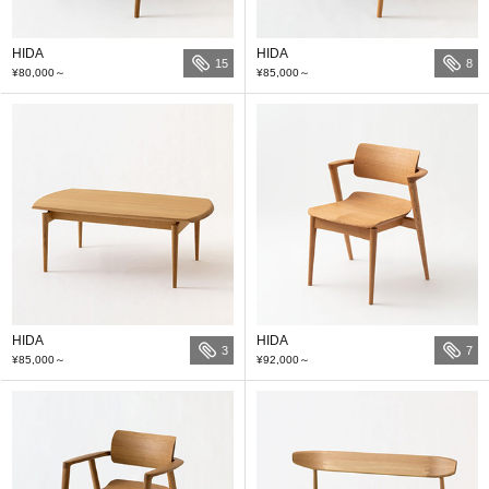
HIDA
HIDA
15
8
¥80,000
～
¥85,000
～
HIDA
HIDA
3
7
¥85,000
～
¥92,000
～