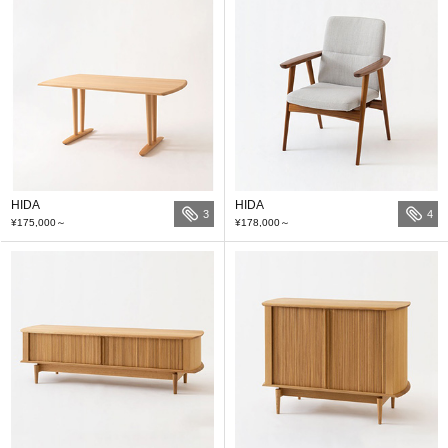
HIDA
HIDA
3
4
¥175,000
～
¥178,000
～