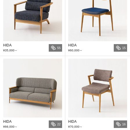
HIDA
HIDA
55
15
¥35,000
～
¥60,000
～
HIDA
HIDA
22
16
¥66,000
～
¥70,000
～