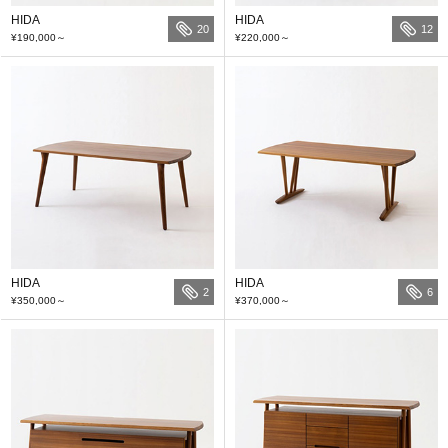
HIDA
HIDA
20
12
¥190,000
～
¥220,000
～
HIDA
HIDA
2
6
¥350,000
～
¥370,000
～