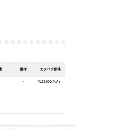
能
備考
カタログ価格
-
¥193,600(税込)