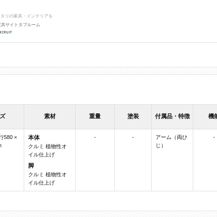
ッタリの家具・インテリアを
家具サイトタブルーム
ズ
素材
重量
塗装
付属品・特徴
機
行580 ×
本体
-
-
アーム（両ひ
-
m
じ）
クルミ 植物性オ
イル仕上げ
脚
クルミ 植物性オ
イル仕上げ