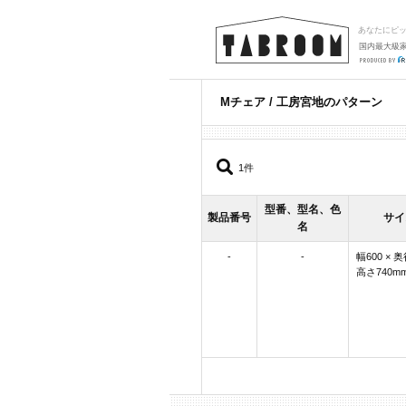
あなたにピ
国内最大級
Mチェア / 工房宮地のパターン
1件
型番、型名、色
製品番号
サイ
名
-
-
幅600 × 奥
高さ740m