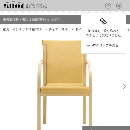
あなたにピッタリの
家具・インテリアを
※掲載価格・表記は掲載当時のものです。
家具・インテリア情報TOP
>
チェア・椅子
>
ダイニングチェア
>
GARSNAS(
並べ替え・絞り込みが
できるようになりました
MYクリップを見る