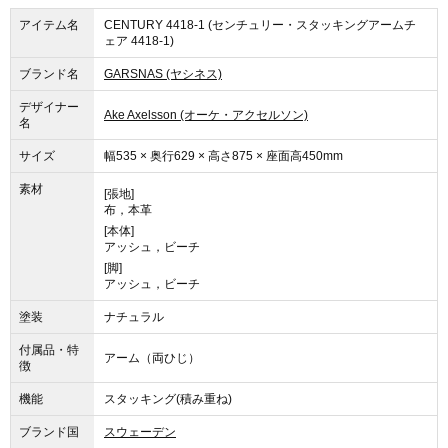
アイテム名
CENTURY 4418-1 (センチュリー・スタッキングアームチ
ェア 4418-1)
ブランド名
GARSNAS (ヤシネス)
デザイナー
Ake Axelsson (オーケ・アクセルソン)
名
サイズ
幅535 × 奥行629 × 高さ875 × 座面高450mm
素材
[張地]
布，本革
[本体]
アッシュ，ビーチ
[脚]
アッシュ，ビーチ
塗装
ナチュラル
付属品・特
アーム（両ひじ）
徴
機能
スタッキング(積み重ね)
ブランド国
スウェーデン