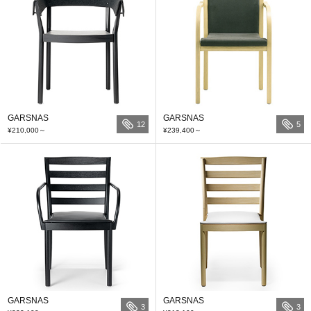
GARSNAS
GARSNAS
12
5
¥210,000
～
¥239,400
～
GARSNAS
GARSNAS
3
3