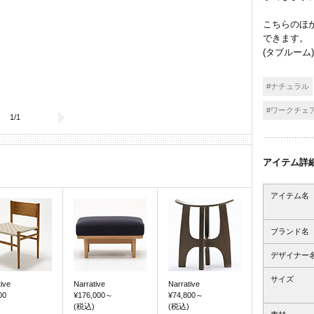
こちらのほ
できます。
(タブルーム)
#ナチュラル
#ワークチェ
1
/
1
アイテム詳
アイテム名
ブランド名
デザイナー
サイズ
ive
Narrative
Narrative
00
¥176,000
～
¥74,800
～
(税込)
(税込)