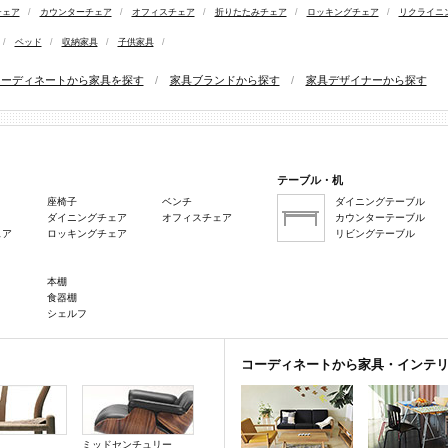
チェア
/
カウンターチェア
/
オフィスチェア
/
折りたたみチェア
/
ロッキングチェア
/
リクライニ
/
ベッド
/
収納家具
/
子供家具
/
コーディネートから家具を探す
/
家具ブランドから探す
/
家具デザイナーから探す
テーブル・机
座椅子
ベンチ
ダイニングテーブル
ダイニングチェア
オフィスチェア
カウンターテーブル
ェア
ロッキングチェア
リビングテーブル
本棚
食器棚
シェルフ
コーディネートから家具・インテ
ミッドセンチュリー