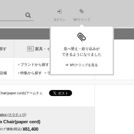
ログイン
MYクリップ
探す
家具・インテリアニュース
並べ替え・絞り込みが
できるようになりました
ブランドから探す
デザイナーから探す
MYクリップを見る
設備
特集から探す
ランキングから探す
Chair(paper cord)(アームチェ
rative (ナラティヴ)
 Chair(paper cord)
¥81,400
ログ価格
(税込)
: