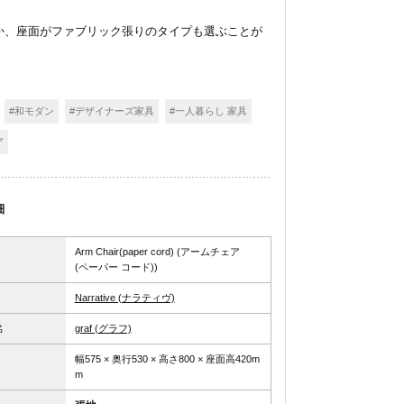
か、座面がファブリック張りのタイプも選ぶことが
#和モダン
#デザイナーズ家具
#一人暮らし 家具
ア
細
Arm Chair(paper cord) (アームチェア
(ペーパー コード))
Narrative (ナラティヴ)
名
graf (グラフ)
幅575 × 奥行530 × 高さ800 × 座面高420m
m