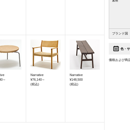
素材
ブランド国
色・サ
価格および商
ive
Narrative
Narrative
40
～
¥76,140
～
¥148,500
(税込)
(税込)