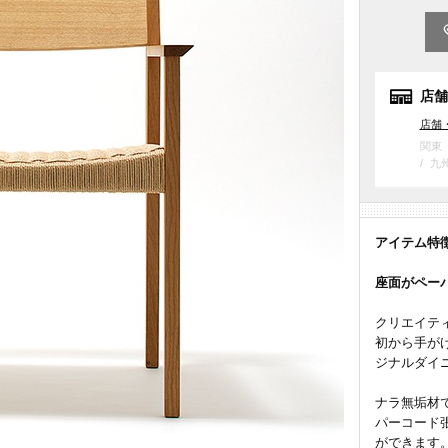
店舗
店舗
関東
九
アイテム特
座面がペー
クリエイティ
初から手がけ
ジナルダイ
ナラ無垢材
パーコード
ができます