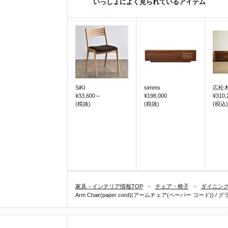
いっしょによく見られているアイテム
SiKI
simms
広松
¥33,600
～
¥198,000
¥310,
(税抜)
(税抜)
(税込)
家具・インテリア情報TOP
>
チェア・椅子
>
ダイニン
Arm Chair(paper cord)(アームチェア(ペーパー コード)) / グラフ(gra