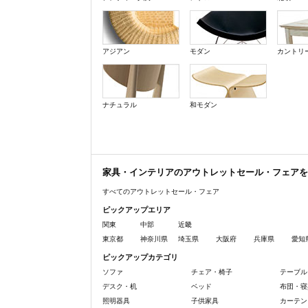
アジアン
モダン
カントリ
ナチュラル
和モダン
家具・インテリアのアウトレットセール・フェアを
すべてのアウトレットセール・フェア
ピックアップエリア
関東
中部
近畿
東京都
神奈川県
埼玉県
大阪府
兵庫県
愛知
ピックアップカテゴリ
ソファ
チェア・椅子
テーブル
デスク・机
ベッド
布団・寝
照明器具
子供家具
カーテン