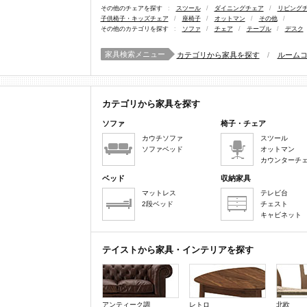
その他のチェアを探す
:
スツール
/
ダイニングチェア
/
リビング
子供椅子・キッズチェア
/
座椅子
/
オットマン
/
その他
/
その他のカテゴリを探す
:
ソファ
/
チェア
/
テーブル
/
デスク
家具検索メニュー
カテゴリから家具を探す
/
ルーム
カテゴリから家具を探す
ソファ
椅子・チェア
カウチソファ
スツール
ソファベッド
オットマン
カウンターチ
ベッド
収納家具
マットレス
テレビ台
2段ベッド
チェスト
キャビネット
テイストから家具・インテリアを探す
アンティーク調
レトロ
北欧