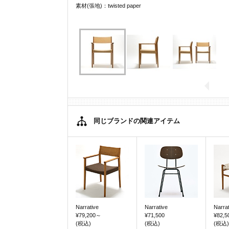
素材(張地)：twisted paper
同じブランドの関連アイテム
Narrative
Narrative
Narrat
¥79,200
～
¥71,500
¥82,5
(税込)
(税込)
(税込)