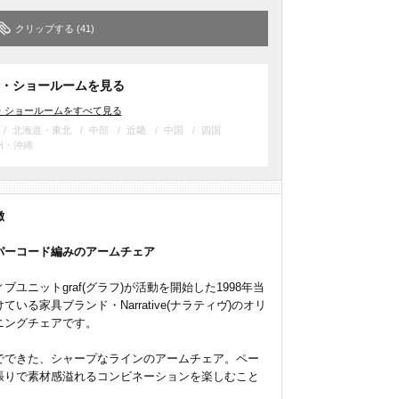
クリップする
(41)
・ショールームを見る
・ショールームをすべて見る
北海道・東北
中部
近畿
中国
四国
州・沖縄
徴
パーコード編みのアームチェア
ブユニットgraf(グラフ)が活動を開始した1998年当
ている家具ブランド・Narrative(ナラティヴ)のオリ
ニングチェアです。
でできた、シャープなラインのアームチェア。ペー
張りで素材感溢れるコンビネーションを楽しむこと
。