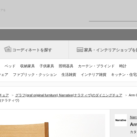
リアを
コーディネートを探す
家具・インテリアショップを
ベッド
収納家具
子供家具
照明器具
カーテン・ブラインド
時計
ウェア
ファブリック・クッション
生活雑貨
インテリア雑貨
キッチン・住宅
チェア
>
グラフ(graf original furniture) Narrative(ナラティヴ)のダイニングチェア
>
Arm 
tive(ナラティヴ)
Nar
Arm
カタ