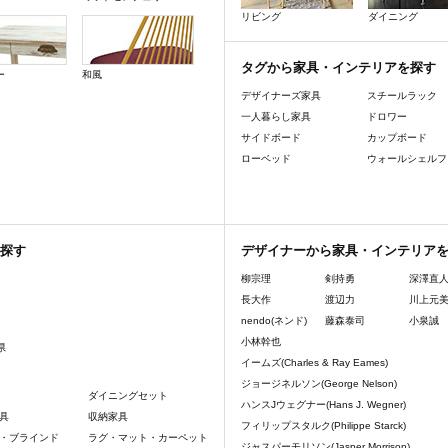
リビング
ダイニング
タグから家具・インテリアを探す
ー
和風
デザイナーズ家具
スチールラック
一人暮らし家具
ドロワー
サイドボード
カップボード
ローベッド
ウォールシェルフ
探す
デザイナーから家具・インテリア
柳宗理
剣持勇
深澤直
長大作
渡辺力
川上元
nendo(ネンド)
藤森泰司
小泉誠
小林幹也
県
イームズ(Charles & Ray Eames)
ジョージネルソン(George Nelson)
ダイニングセット
ハンスJウェグナー(Hans J. Wegner)
具
収納家具
フィリップスタルク(Philippe Starck)
・ブラインド
ラグ・マット・カーペット
ジャスパーモリソン(Jasper Morrison)