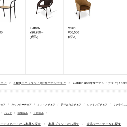
TUBAN
Valen
00
¥26,950
～
¥60,500
(税込)
(税込)
チェア
>
a.flat(エーフラット)のガーデンチェア
>
Garden chair(ガーデン・チェア) / a.f
チェア
/
カウンターチェア
/
オフィスチェア
/
折りたたみチェア
/
ロッキングチェア
/
リクライニ
/
ベッド
/
収納家具
/
子供家具
/
コーディネートから家具を探す
/
家具ブランドから探す
/
家具デザイナーから探す