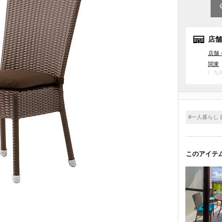
店舗
店舗
関東
九
#一人暮らし 
このアイテ