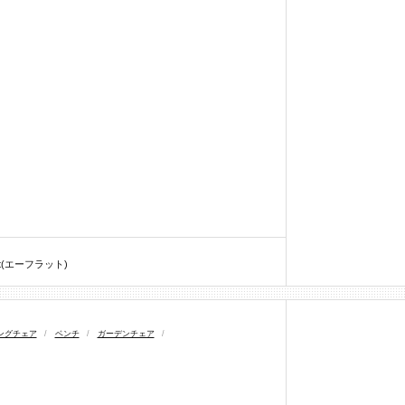
lat(エーフラット)
ングチェア
/
ベンチ
/
ガーデンチェア
/