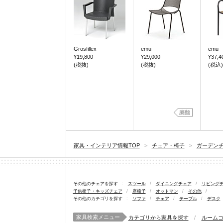
Grosfillex
emu
emu
¥19,800
¥29,000
¥37,4
(税抜)
(税抜)
(税込)
家具・インテリア情報TOP
>
チェア・椅子
>
ガーデン
その他のチェアを探す
:
スツール
/
ダイニングチェア
/
リビング
子供椅子・キッズチェア
/
座椅子
/
オットマン
/
その他
/
その他のカテゴリを探す
:
ソファ
/
チェア
/
テーブル
/
デスク
家具検索メニュー
カテゴリから家具を探す
/
ルーム