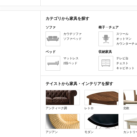
カテゴリから家具を探す
ソファ
椅子・チェア
カウチソファ
スツール
ソファベッド
オットマン
カウンターチ
ベッド
収納家具
マットレス
テレビ台
2段ベッド
チェスト
キャビネット
テイストから家具・インテリアを探す
アンティーク調
レトロ
北欧
アジアン
モダン
カントリ