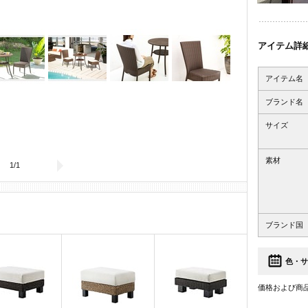
アイテム詳
アイテム名
ブランド名
サイズ
素材
1
/
1
ブランド国
色・サ
価格および商