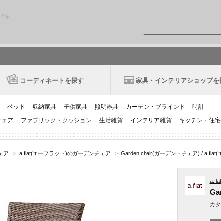
リアを
コーディネートを探す
家具・インテリアショップを
ベッド
収納家具
子供家具
照明器具
カーテン・ブラインド
時計
ウェア
ファブリック・クッション
生活雑貨
インテリア雑貨
キッチン・住宅
ェア
>
a.flat(エーフラット)のガーデンチェア
>
Garden chair(ガーデン・チェア) / a.fl
a.f
Gar
カタ