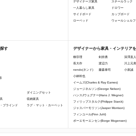
デザイナーズ家具
スチールラック
一人暮らし家具
ドロワー
サイドボード
カップボード
ローベッド
ウォールシェルフ
探す
デザイナーから家具・インテリア
柳宗理
剣持勇
深澤直
長大作
渡辺力
川上元
nendo(ネンド)
藤森泰司
小泉誠
小林幹也
県
イームズ(Charles & Ray Eames)
ジョージネルソン(George Nelson)
ダイニングセット
ハンスJウェグナー(Hans J. Wegner)
具
収納家具
フィリップスタルク(Philippe Starck)
・ブラインド
ラグ・マット・カーペット
ジャスパーモリソン(Jasper Morrison)
フィンユール(Finn Juhl)
ボーエモーエンセン(Borge Mogensen)