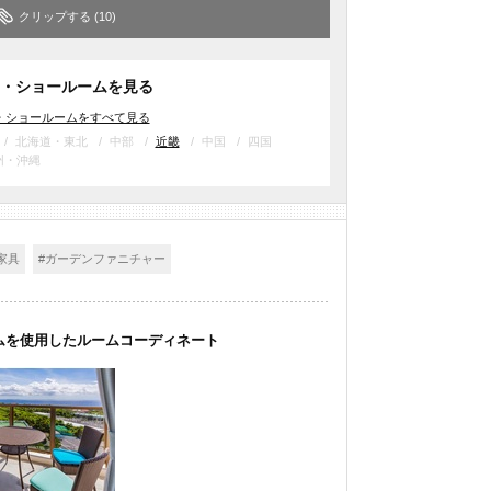
クリップする
(10)
・ショールームを見る
・ショールームをすべて見る
北海道・東北
中部
近畿
中国
四国
州・沖縄
家具
#ガーデンファニチャー
ムを使用したルームコーディネート