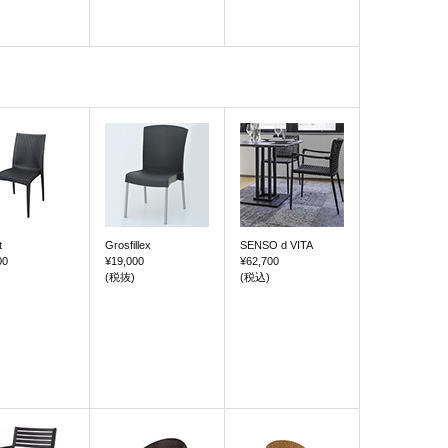
t
Grosfillex
SENSO d VITA
00
¥19,000
¥62,700
(税抜)
(税込)