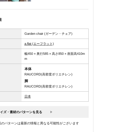
細
Garden chair (ガーデン・チェア)
a.flat (エーフラット)
幅450 × 奥行585 × 高さ850 × 座面高410m
m
本体
RAUCORD(高密度ポリエチレン)
脚
RAUCORD(高密度ポリエチレン)
日本
イズ・素材のパターンを見る
品のパターンは最新の情報と異なる可能性がございます