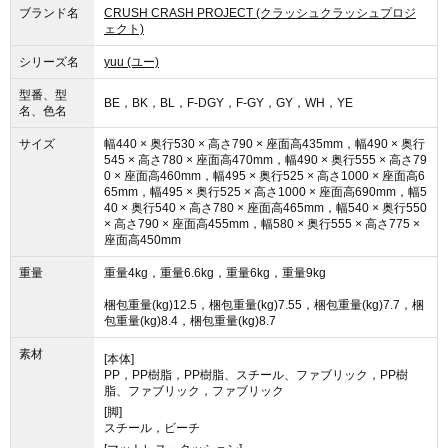
ブランド名
CRUSH CRASH PROJECT (クラッシュクラッシュプロジ
ェクト)
シリーズ名
yuu (ユー)
型番、型
BE，BK，BL，F-DGY，F-GY，GY，WH，YE
名、色名
サイズ
幅440 × 奥行530 × 高さ790 × 座面高435mm，幅490 × 奥行
545 × 高さ780 × 座面高470mm，幅490 × 奥行555 × 高さ79
0 × 座面高460mm，幅495 × 奥行525 × 高さ1000 × 座面高6
65mm，幅495 × 奥行525 × 高さ1000 × 座面高690mm，幅5
40 × 奥行540 × 高さ780 × 座面高465mm，幅540 × 奥行550
× 高さ790 × 座面高455mm，幅580 × 奥行555 × 高さ775 ×
座面高450mm
重量
重量4kg，重量6.6kg，重量6kg，重量9kg
梱包重量(kg)12.5，梱包重量(kg)7.55，梱包重量(kg)7.7，梱
包重量(kg)8.4，梱包重量(kg)8.7
素材
[本体]
PP，PP樹脂，PP樹脂、スチール、ファブリック，PP樹
脂、ファブリック，ファブリック
[脚]
スチール，ビーチ