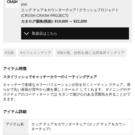
yuu
エッグ チェア＆カウンターチェア / クラッシュプロジェクト
(CRUSH CRASH PROJECT)
カタログ価格
(税抜)
:
¥10,000
～
¥21,000
取扱店はこちら
#北欧
#カフェインテリア
#海や風、自然を感じる西海岸インテリア
アイテム特徴
スタイリッシュでキャッチーカラーのミーティングチェア
キャッチーで多様なカラーバリエーションが目を引くミーティン グチェア。滑
らかで丸い座面が背中から腰を優しくホールド してくれます。ダイニングやデ
スクチェアのコーディネートでは モダンで遊び心のある雰囲気を作ることがで
きます。
アイテム詳細
アイテム名
エッグ チェア＆カウンターチェア (エッグ チェア＆カウン
ターチェア)