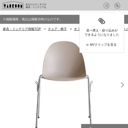
あなたにピッタリの
家具・インテリアを
※掲載価格・表記は掲載当時のものです。
家具・インテリア情報TOP
>
チェア・椅子
>
オフィスチェア
>
クラッシュプロジェ
並べ替え・絞り込みが
できるようになりました
MYクリップを見る