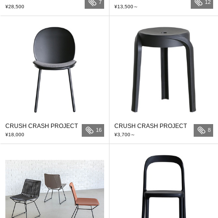
7
12
¥28,500
¥13,500
～
CRUSH CRASH PROJECT
CRUSH CRASH PROJECT
16
8
¥18,000
¥3,700
～