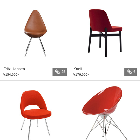
Fritz Hansen
Knoll
25
6
¥154,000
～
¥176,000
～