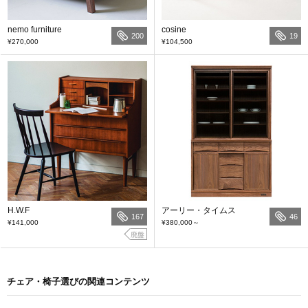
nemo furniture
cosine
200
19
¥270,000
¥104,500
H.W.F
アーリー・タイムス
167
46
¥141,000
¥380,000
～
廃盤
チェア・椅子選びの関連コンテンツ