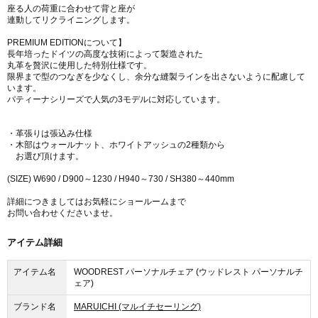
座る人の荷重に合わせて背と座が
連動してリクライニングします。
PREMIUM EDITIONについて】
長年培ったドイツの高度な技術によって製造された
丸革を贅沢に使用した特別仕様です。
限界まで型のつなぎを少なくし、余分な縫製ラインを出さないように配慮して
います。
パティーナシリーズで人気の3モデルに対応しています。
・革張りは張込み仕様
・木部はウォールナット、ホワイトアッシュの2種類から
お選び頂けます。
(SIZE) W690 / D900～1230 / H940～730 / SH380～440mm
詳細につきましてはお気軽にショールームまで
お問い合わせくださいませ。
アイテム詳細
アイテム名
WOODREST パーソナルチェア (ウッドレスト パーソナルチ
ェア)
ブランド名
MARUICHI (マルイチセーリング)