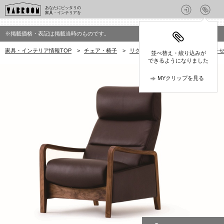
あなたにピッタリの
家具・インテリアを
※掲載価格・表記は掲載当時のものです。
家具・インテリア情報TOP
>
チェア・椅子
>
リクライニングチェア
>
マルイチセ
並べ替え・絞り込みが
できるようになりました
MYクリップを見る