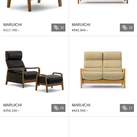
MARUICHI
MARUICHI
10
18
¥117,700
～
¥592,900
～
MARUICHI
MARUICHI
55
17
¥254,100
～
¥423,500
～