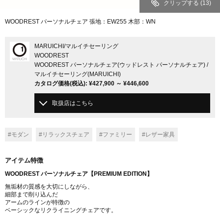
クリップする
(13)
WOODREST パーソナルチェア 張地：EW255 木部：WN
MARUICHI
/マルイチセーリング
WOODREST
WOODREST パーソナルチェア(ウッドレスト パーソナルチェア) /
マルイチセーリング(MARUICHI)
カタログ価格
(税込)
:
¥427,900
～
¥446,600
取扱店はこちら
#モダン
#リラックスチェア
#ファミリー
#レザー家具
アイテム特徴
WOODREST パーソナルチェア【PREMIUM EDITION】
無垢材の質感を大切にしながら、
細部まで削り込んだ
アームのラインが特徴の
ベーシックなリクライニングチェアです。