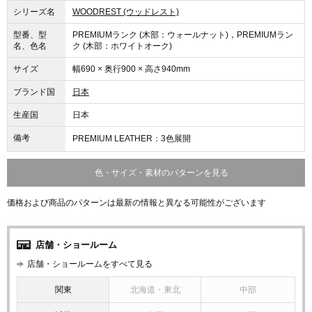
シリーズ名
WOODREST (ウッドレスト)
型番、型
PREMIUMランク (木部：ウォールナット)，PREMIUMラン
名、色名
ク (木部：ホワイトオーク)
サイズ
幅690 × 奥行900 × 高さ940mm
ブランド国
日本
生産国
日本
備考
PREMIUM LEATHER：3色展開
色・サイズ・素材のパターンを見る
価格および商品のパターンは最新の情報と異なる可能性がございます
店舗・ショールーム
店舗・ショールームをすべて見る
関東
北海道・東北
中部