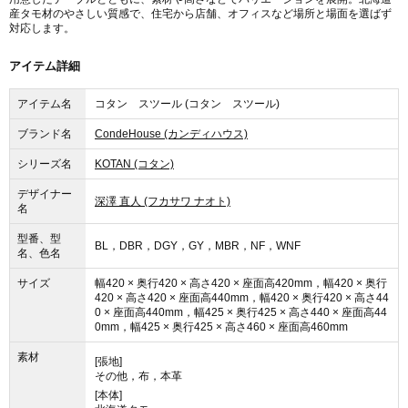
産タモ材のやさしい質感で、住宅から店舗、オフィスなど場所と場面を選ばず
対応します。
アイテム詳細
アイテム名
コタン スツール (コタン スツール)
ブランド名
CondeHouse (カンディハウス)
シリーズ名
KOTAN (コタン)
デザイナー
深澤 直人 (フカサワ ナオト)
名
型番、型
BL，DBR，DGY，GY，MBR，NF，WNF
名、色名
サイズ
幅420 × 奥行420 × 高さ420 × 座面高420mm，幅420 × 奥行
420 × 高さ420 × 座面高440mm，幅420 × 奥行420 × 高さ44
0 × 座面高440mm，幅425 × 奥行425 × 高さ440 × 座面高44
0mm，幅425 × 奥行425 × 高さ460 × 座面高460mm
素材
[張地]
その他，布，本革
[本体]