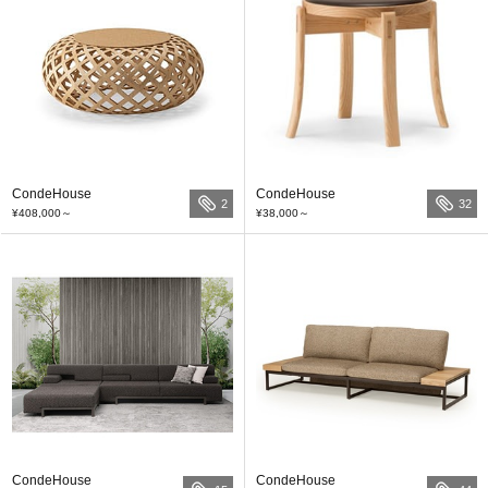
CondeHouse
CondeHouse
2
32
¥408,000
～
¥38,000
～
CondeHouse
CondeHouse