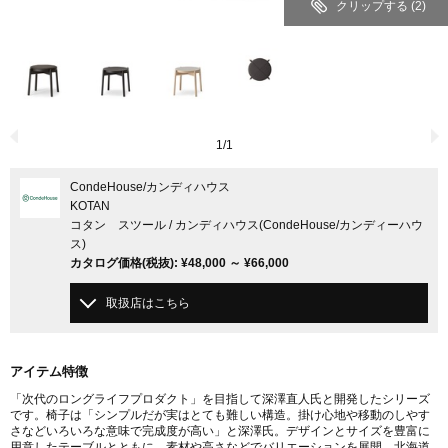
クリップする
(2)
1
/
1
CondeHouse
/カンディハウス
KOTAN
コタン スツール / カンディハウス(CondeHouse/カンディーハウ
ス)
カタログ価格
(税抜)
:
¥48,000
～
¥66,000
取扱店はこちら
アイテム特徴
「次代のロングライフプロダクト」を目指して深澤直人氏と開発したシリーズ
です。椅子は「シンプルだが実はとても難しい構造。掛け心地や移動のしやす
さなどいろいろな意味で完成度が高い」と深澤氏。デザインとサイズを豊富に
用意したテーブルとともに、素材や高さなどでバリエーションを展開。北海道