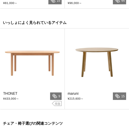
15
44
¥81,000
～
¥96,000
～
いっしょによく見られているアイテム
THONET
maruni
9
15
¥433,000
～
¥215,600
～
廃盤
チェア・椅子選びの関連コンテンツ