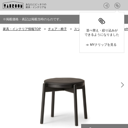
あなたにピッタリの
家具・インテリアを
※掲載価格・表記は掲載当時のものです。
家具・インテリア情報TOP
>
チェア・椅子
>
スツール
>
カンディハウス(Conde
並べ替え・絞り込みが
できるようになりました
MYクリップを見る