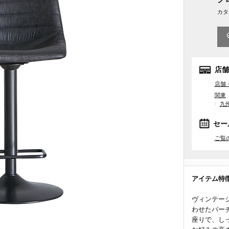
カタ
店舗
店舗
関東
九
セー
ご覧
アイテム特
ヴィンテー
わせたバー
座りで、し