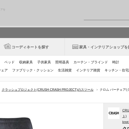
リアを
コーディネートを探す
家具・インテリアショップを
ベッド
収納家具
子供家具
照明器具
カーテン・ブラインド
時計
ウェア
ファブリック・クッション
生活雑貨
インテリア雑貨
キッチン・住宅
クラッシュプロジェクト(CRUSH CRASH PROJECT)のスツール
>
クロム バーチェア(ク
CR
ト)
knot
ク