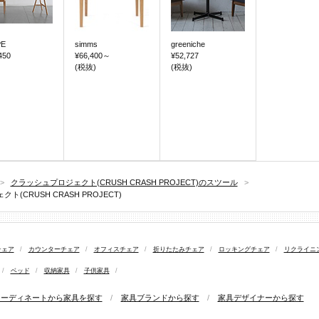
E
simms
greeniche
450
¥66,400
～
¥52,727
(税抜)
(税抜)
>
クラッシュプロジェクト(CRUSH CRASH PROJECT)のスツール
>
CRUSH CRASH PROJECT)
チェア
/
カウンターチェア
/
オフィスチェア
/
折りたたみチェア
/
ロッキングチェア
/
リクライニ
/
ベッド
/
収納家具
/
子供家具
/
コーディネートから家具を探す
/
家具ブランドから探す
/
家具デザイナーから探す