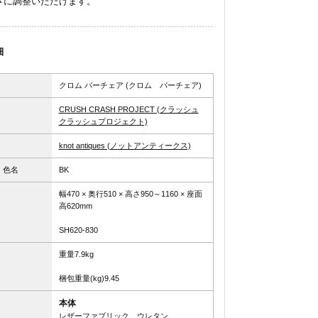
さに調整いただけます。
細
クロム バーチェア (クロム バーチェア)
CRUSH CRASH PROJECT (クラッシュ
クラッシュプロジェクト)
knot antiques (ノットアンティークス)
、色名
BK
幅470 × 奥行510 × 高さ950～1160 × 座面
高620mm
SH620-830
重量7.9kg
梱包重量(kg)9.45
本体
レザーファブリック、ウレタン