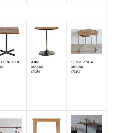
 FURNITURE
AJIM
SENSO d VITA
00
¥55,000
¥83,490
(税抜)
(税込)