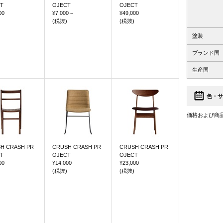
T
OJECT
OJECT
00
¥7,000
～
¥49,000
(税抜)
(税抜)
塗装
ブランド国
生産国
色・サ
価格および商
H CRASH PR
CRUSH CRASH PR
CRUSH CRASH PR
T
OJECT
OJECT
00
¥14,000
¥23,000
(税抜)
(税抜)