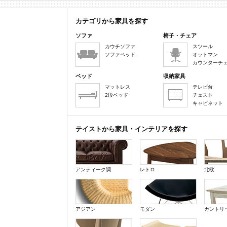
カテゴリから家具を探す
ソファ
椅子・チェア
カウチソファ
スツール
ソファベッド
オットマン
カウンターチ
ベッド
収納家具
マットレス
テレビ台
2段ベッド
チェスト
キャビネット
テイストから家具・インテリアを探す
アンティーク調
レトロ
北欧
アジアン
モダン
カントリ