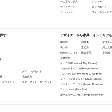
一人暮らし家具
ドロワー
サイドボード
カップボード
ローベッド
ウォールシェルフ
探す
デザイナーから家具・インテリア
柳宗理
剣持勇
深澤直
長大作
渡辺力
川上元
nendo(ネンド)
藤森泰司
小泉誠
小林幹也
県
イームズ(Charles & Ray Eames)
ジョージネルソン(George Nelson)
ダイニングセット
ハンスJウェグナー(Hans J. Wegner)
具
収納家具
フィリップスタルク(Philippe Starck)
・ブラインド
ラグ・マット・カーペット
ジャスパーモリソン(Jasper Morrison)
フィンユール(Finn Juhl)
ボーエモーエンセン(Borge Mogensen)