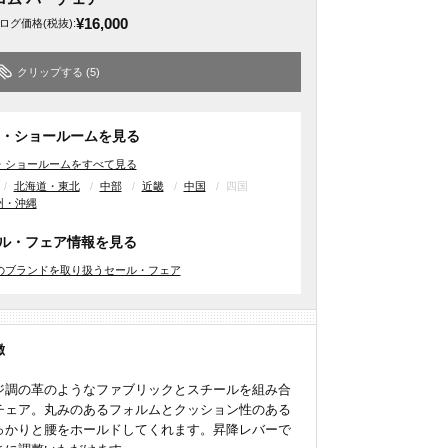
¥16,000
ログ価格
(税抜)
:
クリップする
(5)
・ショールームを見る
・ショールームをすべて見る
北海道・東北
中部
近畿
中国
四国
州・沖縄
ル・フェア情報を見る
のブランドを取り扱うセール・フェア
徴
ジ調の革のようなファブリックとスチールを組み合
チェア。丸みのあるフォルムとクッション性のある
っかりと腰をホールドしてくれます。昇降レバーで