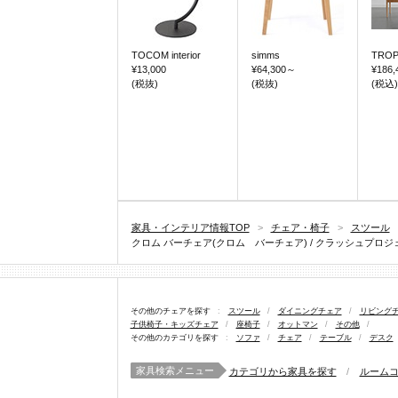
TOCOM interior
simms
TROP
¥13,000
¥64,300
～
¥186,
(税抜)
(税抜)
(税込)
家具・インテリア情報TOP
>
チェア・椅子
>
スツール
クロム バーチェア(クロム バーチェア) / クラッシュプロジェクト(
その他のチェアを探す
:
スツール
/
ダイニングチェア
/
リビング
子供椅子・キッズチェア
/
座椅子
/
オットマン
/
その他
/
その他のカテゴリを探す
:
ソファ
/
チェア
/
テーブル
/
デスク
家具検索メニュー
カテゴリから家具を探す
/
ルーム