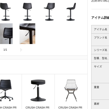
お好みの高
アイテム詳
アイテム名
ブランド名
1
/
1
シリーズ名
型番、型名
サイズ
重量
素材
H CRASH PR
CRUSH CRASH PR
CRUSH CRASH PR