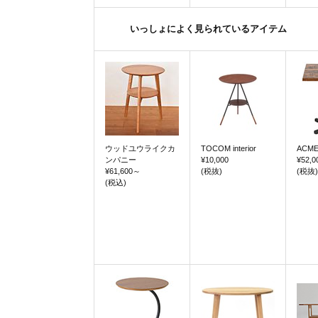
いっしょによく見られているアイテム
ウッドユウライクカ
TOCOM interior
ACME
ンパニー
¥10,000
¥52,0
¥61,600
～
(税抜)
(税抜)
(税込)