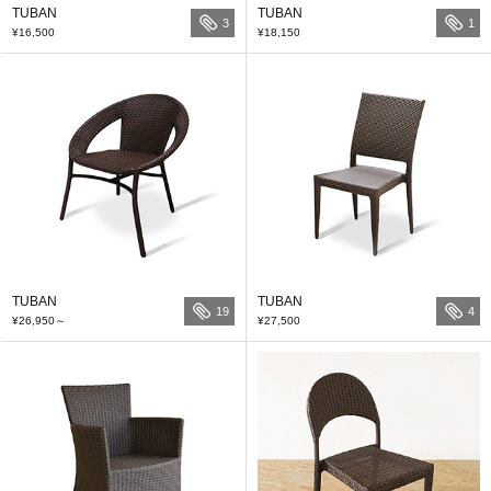
TUBAN
TUBAN
3
1
¥16,500
¥18,150
TUBAN
TUBAN
19
4
¥26,950
～
¥27,500