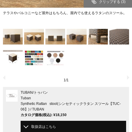
クリップする
(3)
テラスやバルコニーなど屋外はもちろん、屋内でも使えるラタンのスツール。
1
/
1
TUBAN
/トゥバン
Tuban
Synthetic Rattan stool(シンセティックラタン スツール【TUC-
06】) / TUBAN
カタログ価格
(税込)
:
¥18,150
取扱店はこちら