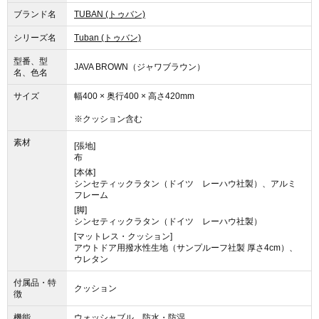
ブランド名
TUBAN (トゥバン)
シリーズ名
Tuban (トゥバン)
型番、型
JAVA BROWN（ジャワブラウン）
名、色名
サイズ
幅400 × 奥行400 × 高さ420mm
※クッション含む
素材
[張地]
布
[本体]
シンセティックラタン（ドイツ レーハウ社製）、アルミ
フレーム
[脚]
シンセティックラタン（ドイツ レーハウ社製）
[マットレス・クッション]
アウトドア用撥水性生地（サンプルーフ社製 厚さ4cm）、
ウレタン
付属品・特
クッション
徴
機能
ウォッシャブル，防水・防湿