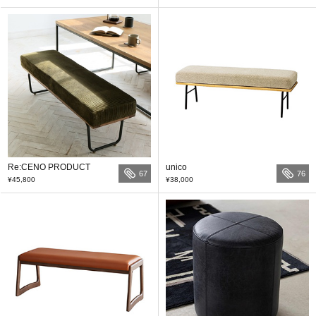
Re:CENO PRODUCT
unico
67
76
¥45,800
¥38,000