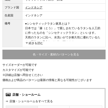
ブランド国
インドネシア
生産国
インドネシア
備考
●シンセティックラタン家具とは？
日本では「籐（とう）」で親しまれているラタンを人工的
に作ったものを「シンセティックラタン」といいます。
天然のラタンに比べ、水洗いができ耐久性に優れているた
め、屋外でも安心してお使い頂けます。
続きを読む
自然な風合いを持つスタイリッシュなシンセティックラタ
ン家具は、近年、世界中のリゾートホテルのインテリアと
色・サイズ・素材のパターンを見る
して、屋内外を問わず幅広く使われています。
サイズオーダーが可能です
■ファブリック／シンセティックラタンのカラー変更が可能
です。
カスタマイズが可能です
定番カラー以外の商品は受注生産となるため、納期に3～4
※詳細は店舗へ問合せください
カ月頂いております。
価格および商品のパターンは最新の情報と異なる可能性がございます
店舗・ショールーム
店舗・ショールームをすべて見る