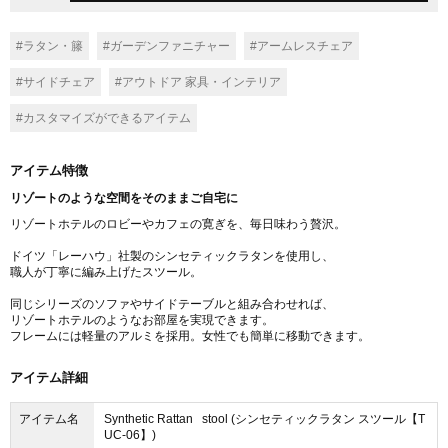
#ラタン・籐
#ガーデンファニチャー
#アームレスチェア
#サイドチェア
#アウトドア 家具・インテリア
#カスタマイズができるアイテム
アイテム特徴
リゾートのような空間をそのままご自宅に
リゾートホテルのロビーやカフェの寛ぎを、毎日味わう贅沢。
ドイツ「レーハウ」社製のシンセティックラタンを使用し、
職人が丁寧に編み上げたスツール。
同じシリーズのソファやサイドテーブルと組み合わせれば、
リゾートホテルのようなお部屋を実現できます。
フレームには軽量のアルミを採用。女性でも簡単に移動できます。
アイテム詳細
アイテム名
Synthetic Rattan stool (シンセティックラタン スツール【T
UC-06】)