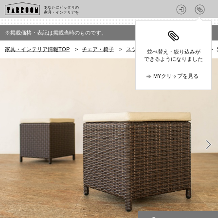
あなたにピッタリの
家具・インテリアを
※掲載価格・表記は掲載当時のものです。
家具・インテリア情報TOP
>
チェア・椅子
>
スツール
>
TUBANのスツール
>
並べ替え・絞り込みが
できるようになりました
MYクリップを見る