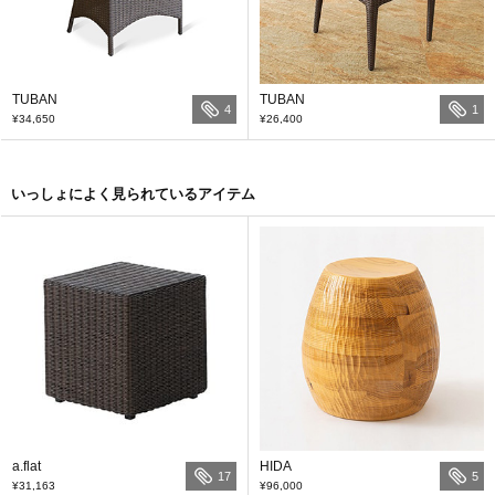
TUBAN
TUBAN
4
1
¥34,650
¥26,400
いっしょによく見られているアイテム
a.flat
HIDA
17
5
¥31,163
¥96,000