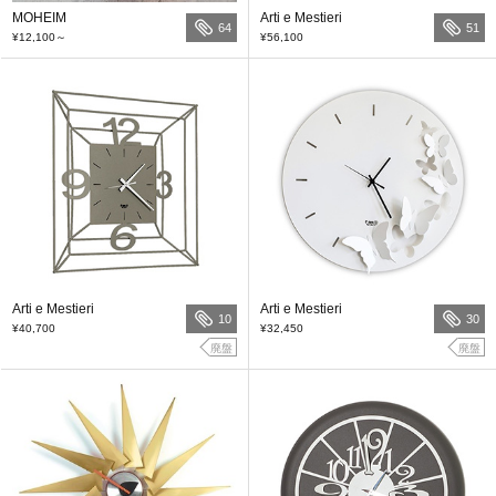
MOHEIM
Arti e Mestieri
64
51
¥12,100
～
¥56,100
Arti e Mestieri
Arti e Mestieri
10
30
¥40,700
¥32,450
廃盤
廃盤