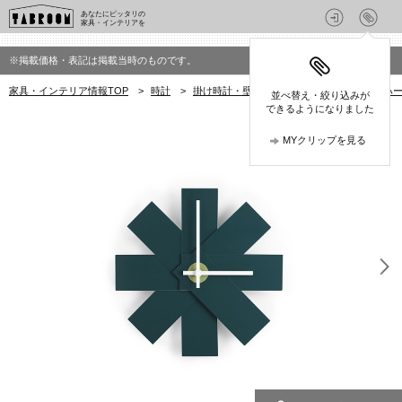
あなたにピッタリの
家具・インテリアを
※掲載価格・表記は掲載当時のものです。
家具・インテリア情報TOP
>
時計
>
掛け時計・壁掛け時計
>
ノーマンコペンハーゲン
並べ替え・絞り込みが
できるようになりました
MYクリップを見る