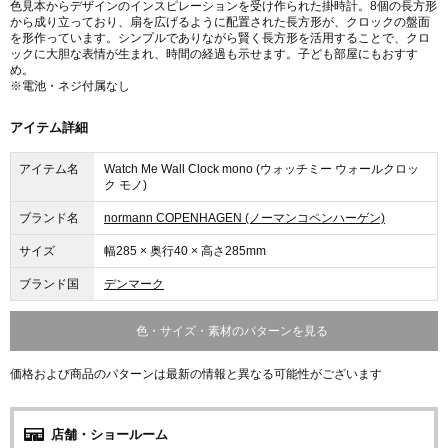
色見本からデザインのインスピレーションを受け作られた掛時計。8個の長方形
から成り立っており、扇を広げるように配置された長方形が、クロックの盤面
を形作っています。シンプルでありながら賢く長方形を活用することで、クロ
ックに大胆な表情が生まれ、時間の経過も示せます。子ども部屋にもおすす
め。
※電池・ネジ付属なし
アイテム詳細
アイテム名
Watch Me Wall Clock mono (ウォッチミー ウォールクロッ
ク モノ)
ブランド名
normann COPENHAGEN (ノーマンコペンハーゲン)
サイズ
幅285 × 奥行40 × 高さ285mm
ブランド国
デンマーク
色・サイズ・素材のパターンを見る
価格および商品のパターンは最新の情報と異なる可能性がございます
店舗・ショールーム