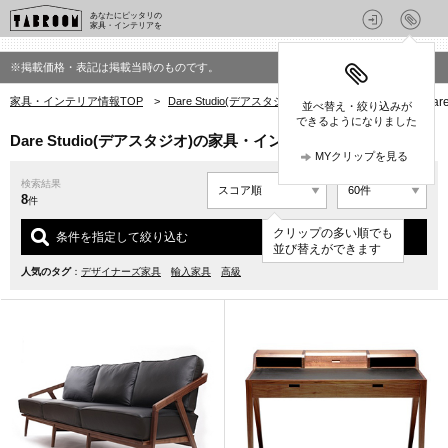
あなたにピッタリの
家具・インテリアを
※掲載価格・表記は掲載当時のものです。
家具・インテリア情報TOP
>
Dare Studio(デアスタジオ)の家具・インテリア
>
Dar
並べ替え・絞り込みが
できるようになりました
Dare Studio(デアスタジオ)の家具・インテリア(Katakana)
MYクリップを見る
検索結果
8
件
クリップの多い順でも
条件を指定して絞り込む
並び替えができます
人気のタグ
：
デザイナーズ家具
輸入家具
高級