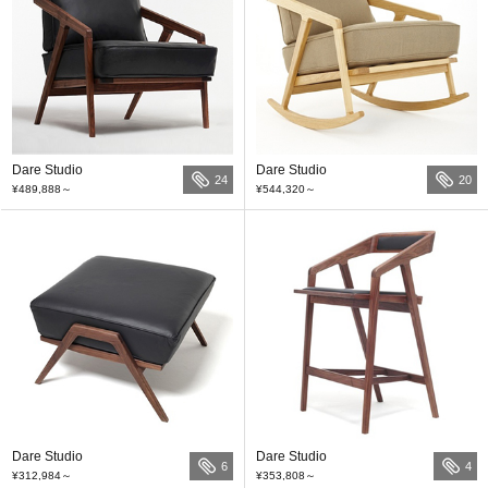
Dare Studio
Dare Studio
24
20
¥489,888
～
¥544,320
～
Dare Studio
Dare Studio
6
4
¥312,984
～
¥353,808
～