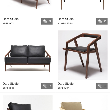
Dare Studio
Dare Studio
29
38
¥938,952
¥1,034,208
～
Dare Studio
Dare Studio
14
18
¥830,088
¥326,592
～