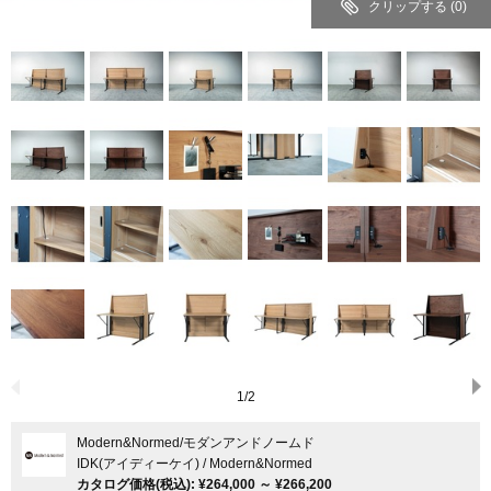
クリップする
(0)
1
/
2
Modern&Normed
/モダンアンドノームド
IDK(アイディーケイ) / Modern&Normed
カタログ価格
(税込)
:
¥264,000
～
¥266,200