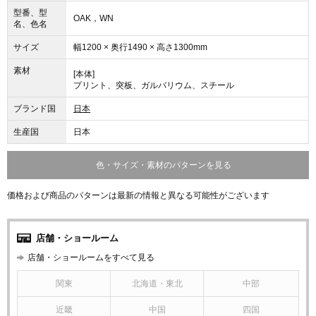
型番、型
OAK，WN
名、色名
サイズ
幅1200 × 奥行1490 × 高さ1300mm
素材
[本体]
プリント、突板、ガルバリウム、スチール
ブランド国
日本
生産国
日本
色・サイズ・素材のパターンを見る
価格および商品のパターンは最新の情報と異なる可能性がございます
店舗・ショールーム
店舗・ショールームをすべて見る
関東
北海道・東北
中部
近畿
中国
四国