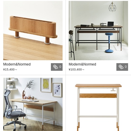
Modern&Normed
Modern&Normed
0
0
¥15,400
～
¥103,400
～