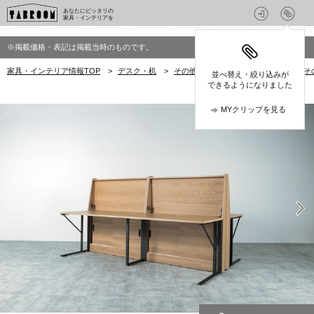
あなたにピッタリの
家具・インテリアを
※掲載価格・表記は掲載当時のものです。
家具・インテリア情報TOP
>
デスク・机
>
その他デスク
>
Modern&Normed
並べ替え・絞り込みが
できるようになりました
MYクリップを見る