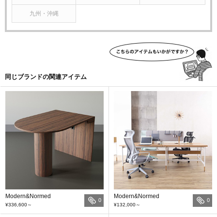
九州・沖縄
同じブランドの関連アイテム
Modern&Normed
Modern&Normed
0
0
¥336,600
～
¥132,000
～