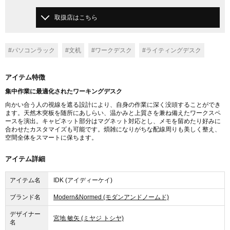
取扱店はこちら
#パソコンラック
#文机
#ワークデスク
#ライティングデスク
アイテム特徴
集中作業に最適化されたワーキングデスク
向かい合う人の視線を遮る設計により、自身の作業に深く没頭することができ
ます。天然木突板を随所にあしらい、温かみと上質さを兼ね備えたワークスペ
ースを演出。キャビネット部分はマグネット対応とし、メモを留めたり好みに
合わせたカスタマイズも可能です。煩雑になりがちな配線周りも美しく整え、
空間全体をスマートに保ちます。
アイテム詳細
アイテム名
IDK (アイディーケイ)
ブランド名
Modern&Normed (モダンアンドノームド)
デザイナー
宮地 敏矢 (ミヤジ トシヤ)
名