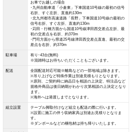
お車でお越しの場合
･九州自動車道「小倉東」下車国道10号線の最初の信号
右折、すぐ左折、直進約130m
･北九州都市高速道路「長野」下車国道10号線の最初の
信号右折、すぐ左折、直進約130m
･苅田・行橋方面から国道10号線津田西交差点左折、最
初の交差点を右折、約370m
･門司方面から県道25号線津田西交差点直進、最初の交
差点を右折、約370m
駐車場
有り･43台(無料)
※混雑時はお待ちいただくこともございます。
配送
全国配送対応可能※離島などの一部地域は除きます。
※吊り上げなど特殊作業は別途見積もりとなります。
※原則、ご契約時に納品日を相談の上決定、特注品など
規格外商品は後日納期がわかり次第相談の上決定となり
ます。
※海外へは港渡しまでとなります。
組立設置
テーブル脚取付けなど組立も配送の際に行います。
※設置に施工の伴う収納家具は別途お見積りとなりま
す。
※ダンボールなどの梱包材は持ち帰りいたします。