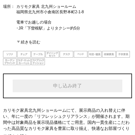
場所：
カリモク家具 北九州ショールーム
福岡県北九州市小倉南区長野本町2-1-8
電車でお越しの場合
･JR「下曽根駅」よりタクシー約5分
お車でお越しの場合
続きを読む
･九州自動車道「小倉東」下車国道10号線の最初の信号右折、す
ぐ左折、直進約130m
･北九州都市高速道路「長野」下車国道10号線の最初の信号右
折、すぐ左折、直進約130m
･苅田・行橋方面から国道10号線津田西交差点左折、最初の交差
点を右折、約370m
･門司方面から県道25号線津田西交差点直進、最初の交差点を右
申し込み終了
折、約370m
カリモク家具北九州ショールームにて、展示商品の入れ替えに伴
い、年に一度の「リフレッシュクリアランス」が開催されます。期
間中は対象商品を展示現品価格にてご用意。国内一貫生産にこだわ
った高品質なカリモク家具を豊富に取り揃え、快適なお部屋づくり
と家具選びをお手伝いします。※現品限りのため、売り切れの際は