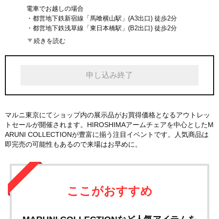
電車でお越しの場合
・都営地下鉄新宿線「馬喰横山駅」(A3出口) 徒歩2分
・都営地下鉄浅草線「東日本橋駅」(B2出口) 徒歩2分
・JR総武線快速「馬喰町駅」(西口改札経由A3出口) 徒歩2分
続きを読む
申し込み終了
マルニ東京にてショップ内の展示品がお買得価格となるアウトレッ
トセールが開催されます。HIROSHIMAアームチェアを中心としたM
ARUNI COLLECTIONが豊富に揃う注目イベントです。人気商品は
即完売の可能性もあるので来場はお早めに。
ここがおすすめ