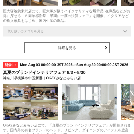
匠大塚池袋東武店にて、匠大塚が扱うハイクオリティな展示品･在庫品などがお
得に探せる「５周年感謝祭 半期に一度の決算フェア」を開催。イタリアなど
の輸入家具をはじめ、国内生産の逸品…
取り扱いカテゴリを見る
詳細を見る
Mon Aug 03 00:00:00 JST 2026～Sun Aug 30 00:00:00 JST 2026
開催中!
真夏のブランドインテリアフェア 8/3～8/30
神奈川県横浜市中区新港｜OKAYみなとみらい店
OKAYみなとみらい店にて、「真夏のブランドインテリアフェア」が開催されま
す。国内外の有名ブランドのベッド、リビング、ダイニングのアイテムを豊富