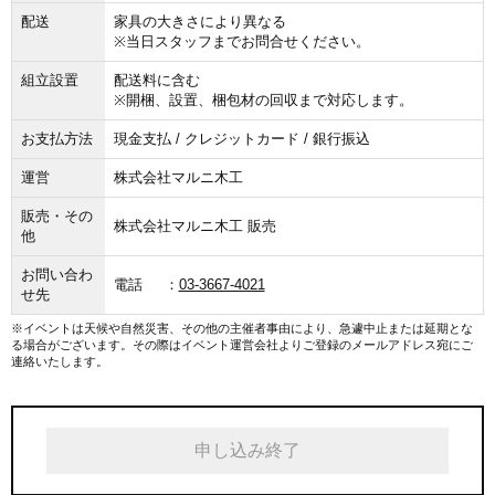
配送
家具の大きさにより異なる
※当日スタッフまでお問合せください。
組立設置
配送料に含む
※開梱、設置、梱包材の回収まで対応します。
お支払方法
現金支払 / クレジットカード / 銀行振込
運営
株式会社マルニ木工
販売・その
株式会社マルニ木工 販売
他
お問い合わ
電話
03-3667-4021
せ先
※イベントは天候や自然災害、その他の主催者事由により、急遽中止または延期とな
る場合がございます。その際はイベント運営会社よりご登録のメールアドレス宛にご
連絡いたします。
申し込み終了