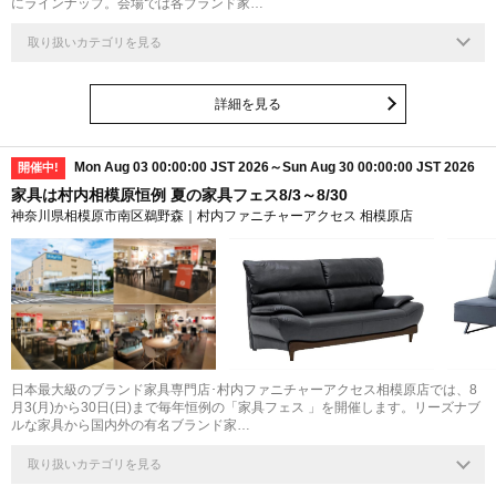
にラインナップ。会場では各ブランド家…
取り扱いカテゴリを見る
詳細を見る
Mon Aug 03 00:00:00 JST 2026～Sun Aug 30 00:00:00 JST 2026
開催中!
家具は村内相模原恒例 夏の家具フェス8/3～8/30
神奈川県相模原市南区鵜野森｜村内ファニチャーアクセス 相模原店
日本最大級のブランド家具専門店･村内ファニチャーアクセス相模原店では、8
月3(月)から30日(日)まで毎年恒例の「家具フェス 」を開催します。リーズナブ
ルな家具から国内外の有名ブランド家…
取り扱いカテゴリを見る