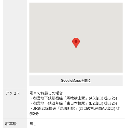
GoogleMapsを開く
アクセス
電車でお越しの場合
・都営地下鉄新宿線「馬喰横山駅」(A3出口) 徒歩2分
・都営地下鉄浅草線「東日本橋駅」(B2出口) 徒歩2分
・JR総武線快速「馬喰町駅」(西口改札経由A3出口) 徒
歩2分
駐車場
無し