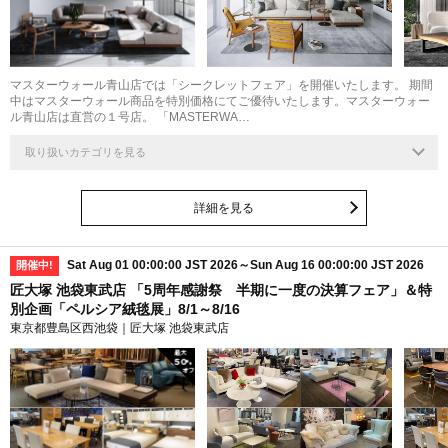
マスターウォール青山店では「シークレットフェア」を開催いたします。 期間
中はマスターウォール商品を特別価格にてご優待いたします。マスターウォー
ル青山店は直営の１号店。 「MASTERWA…
取り扱いカテゴリを見る
詳細を見る
Sat Aug 01 00:00:00 JST 2026～Sun Aug 16 00:00:00 JST 2026
開催中!
匠大塚 池袋東武店 「5周年感謝祭 半期に一度の決算フェア」＆特
別企画「ペルシア絨毯展」8/1～8/16
東京都豊島区西池袋｜匠大塚 池袋東武店
最大
50
%