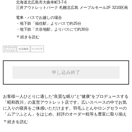
北海道北広島市大曲幸町3-7-6
三井アウトレットパーク 札幌北広島 メープルモール2F 3210区画
電車・バスでお越しの場合
・地下鉄「福住駅」よりバスで約25分
・地下鉄「大谷地駅」よりバスにて約30分
・JR「北広島駅」よりバスで約25分
続きを読む
お車でお越しの場合
・「北広島I.C.」より直線約300m
・「輪厚スマートI.C.」より約10分
申し込み終了
お客様一人ひとりに適した"良質な眠り"と"健康"をプロデュースする
「昭和西川」の直営アウトレット店です。広いスペースの中でお気
に入りの寝具をご体感いただけます。羽毛ふとんやロングセラーの
「ムアツふとん」をはじめ、好評のオーダー枕等も豊富に取り揃え
ております。WEBお申込みのお客様限定のお得な特典をはじめ、ア
続きを読む
ウトレットならではのお買い得品や在庫処分品も多数ご用意させて
いただいております。