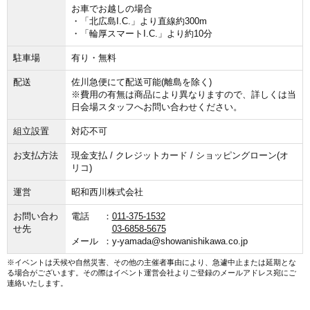
お車でお越しの場合
・「北広島I.C.」より直線約300m
・「輪厚スマートI.C.」より約10分
駐車場
有り・無料
配送
佐川急便にて配送可能(離島を除く)
※費用の有無は商品により異なりますので、詳しくは当
日会場スタッフへお問い合わせください。
組立設置
対応不可
お支払方法
現金支払 / クレジットカード / ショッピングローン(オ
リコ)
運営
昭和西川株式会社
お問い合わ
電話
011-375-1532
せ先
03-6858-5675
メール
y-yamada@showanishikawa.co.jp
※イベントは天候や自然災害、その他の主催者事由により、急遽中止または延期とな
る場合がございます。その際はイベント運営会社よりご登録のメールアドレス宛にご
連絡いたします。