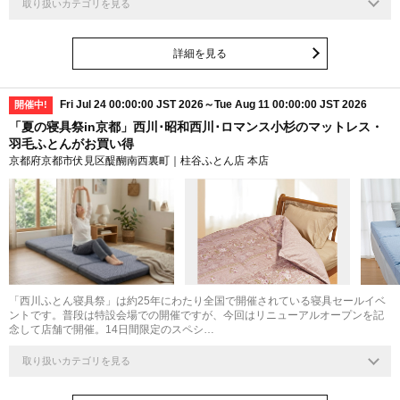
取り扱いカテゴリを見る
詳細を見る
Fri Jul 24 00:00:00 JST 2026～Tue Aug 11 00:00:00 JST 2026
開催中!
「夏の寝具祭in京都」西川･昭和西川･ロマンス小杉のマットレス・
羽毛ふとんがお買い得
京都府京都市伏見区醍醐南西裏町｜柱谷ふとん店 本店
「西川ふとん寝具祭」は約25年にわたり全国で開催されている寝具セールイベ
ントです。普段は特設会場での開催ですが、今回はリニューアルオープンを記
念して店舗で開催。14日間限定のスペシ…
取り扱いカテゴリを見る