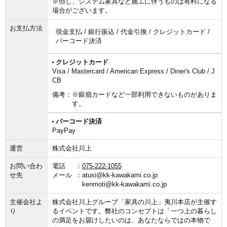
※但し、システム家具など施工に伴うものは有料になる
場合がございます。
お支払方法
現金支払 / 銀行振込 / 代金引換 / クレジットカード /
バーコード決済
クレジットカード
Visa / Mastercard / American Express / Diner's Club / J
CB
備考：
※銀嶺カードなど一部利用できないものがありま
す。
バーコード決済
PayPay
運営
株式会社川上
お問い合わ
電話
075-222-1055
せ先
メール
atusi@kk-kawakami.co.jp
kenmoti@kk-kawakami.co.jp
主催会社よ
株式会社川上グループ「家具の川上」夷川本店が主催す
り
るイベントです。弊社のコンセプトは「一つ上の暮らし
の満足をお届けしたいのは、あなたならではの本物で