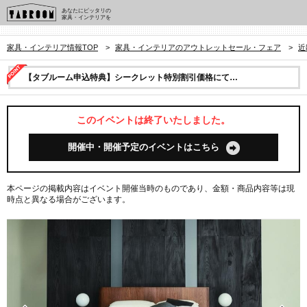
あなたにピッタリの
家具・インテリアを
家具・インテリア情報TOP
>
家具・インテリアのアウトレットセール・フェア
>
近
【タブルーム申込特典】シークレット特別割引価格にて…
このイベントは終了いたしました。
開催中・開催予定のイベントはこちら
本ページの掲載内容はイベント開催当時のものであり、金額・商品内容等は現
時点と異なる場合がございます。