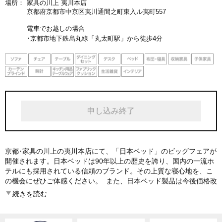
場所：
家具の川上 夷川本店
京都府京都市中京区夷川通間之町東入ル夷町557
電車でお越しの場合
･京都市地下鉄烏丸線「丸太町駅」から徒歩4分
申し込み終了
京都･家具の川上の夷川本店にて、「日本ベッド」のビッグフェアが
開催されます。日本ベッドは90年以上の歴史を誇り、国内の一流ホ
テルにも採用されている信頼のブランド。その上質な寝心地を、こ
の機会にぜひご体感ください。 また、日本ベッド製品は今後価格改
定（値上げ）が予定されています。ご検討中の方は、現行価格でご
続きを読む
購入いただけるこの機会をぜひご活用ください。 タブルームからの
お申し込みで、特別シークレット価格となる今回のビッグチャンス
をお見逃しなく。※本ページよりお申し込みのうえご来場くださ