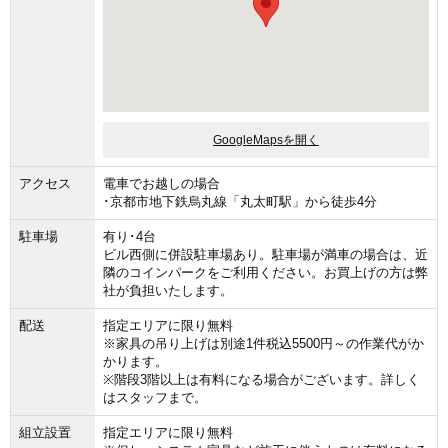
GoogleMapsを開く
アクセス
電車でお越しの場合
･京都市地下鉄烏丸線「丸太町駅」から徒歩4分
駐車場
有り･4台
ビル西側に併設駐車場あり。駐車場が満車の場合は、近
隣のコインパークをご利用ください。お買上げの方は弊
社が負担いたします。
配送
指定エリアに限り無料
※家具の吊り上げは別途1件税込5500円～の作業代がか
かります。
※階段3階以上は有料になる場合がございます。詳しく
はスタッフまで。
組立設置
指定エリアに限り無料