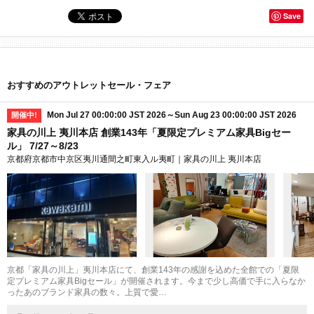
Save
おすすめのアウトレットセール・フェア
Mon Jul 27 00:00:00 JST 2026～Sun Aug 23 00:00:00 JST 2026
開催中!
家具の川上 夷川本店 創業143年「夏限定プレミアム家具Bigセー
ル」 7/27～8/23
京都府京都市中京区夷川通間之町東入ル夷町｜家具の川上 夷川本店
京都「家具の川上」夷川本店にて、創業143年の感謝を込めた全館での「夏限
定プレミアム家具Bigセール」が開催されます。今まで少し高価で手に入らなか
ったあのブランド家具の数々。上質で愛…