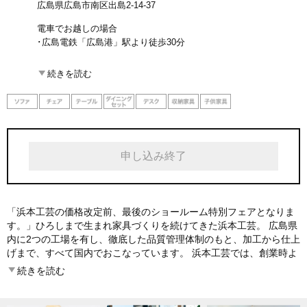
広島県広島市南区出島2-14-37
電車でお越しの場合
･広島電鉄「広島港」駅より徒歩30分
お車でお越しの場合
続きを読む
･仁保方面からは広島高速3号線「宇品I.C.」から5分
･吉島方面からは広島高速3号線「出島I.C.」から3分
申し込み終了
「浜本工芸の価格改定前、最後のショールーム特別フェアとなりま
す。」ひろしまで生まれ家具づくりを続けてきた浜本工芸。 広島県
内に2つの工場を有し、徹底した品質管理体制のもと、加工から仕上
げまで、すべて国内でおこなっています。 浜本工芸では、創業時よ
り、一生涯を通して愛着を持ってご利用いただける家具づくりを目
続きを読む
指してまいりました。毎日使っていただく家具だからこそ、確かな
もの「本物の家具」をお届けしたい。その思いから、素材、生産、