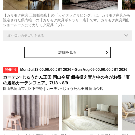
【カリモク家具 正規販売店】の「カイタックリビング」は、カリモク家具から
認定された県内唯一の【カリモク家具ギャラリー店】です。カリモク家具岡山
ショールームにてカリモク家具『プレ…
取り扱いカテゴリを見る
詳細を見る
Mon Jul 13 00:00:00 JST 2026～Sun Aug 09 00:00:00 JST 2026
開催中!
カーテン･じゅうたん王国 岡山今店 価格据え置き中の今がお得「夏
の遮熱カーテンフェア」7/13～8/9
岡山県岡山市北区下中野｜カーテン･じゅうたん王国 岡山今店