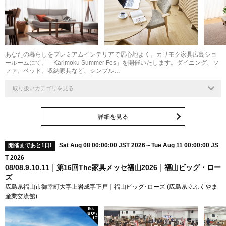
あなたの暮らしをプレミアムインテリアで居心地よく。カリモク家具広島ショ
ールームにて、「Karimoku Summer Fes」を開催いたします。ダイニング、ソ
ファ、ベッド、収納家具など、シンプル…
取り扱いカテゴリを見る
詳細を見る
Sat Aug 08 00:00:00 JST 2026～Tue Aug 11 00:00:00 JS
開催まであと1日!
T 2026
08/08.9.10.11｜第16回The家具メッセ福山2026｜福山ビッグ・ロー
ズ
広島県福山市御幸町大字上岩成字正戸｜福山ビッグ･ローズ (広島県立ふくやま
産業交流館)
最大
80
%