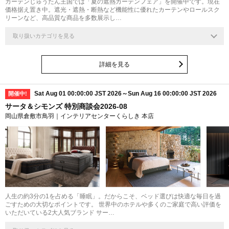
カーテンじゅうたん王国では「夏の遮熱カーテンフェア」を開催中です。現在
価格据え置き中。遮光・遮熱・断熱など機能性に優れたカーテンやロールスク
リーンなど、高品質な商品を多数展示し…
取り扱いカテゴリを見る
詳細を見る
Sat Aug 01 00:00:00 JST 2026～Sun Aug 16 00:00:00 JST 2026
開催中!
サータ＆シモンズ 特別商談会2026-08
岡山県倉敷市鳥羽｜インテリアセンターくらしき 本店
人生の約3分の1を占める「睡眠」。だからこそ、ベッド選びは快適な毎日を過
ごすための大切なポイントです。 世界中のホテルや多くのご家庭で高い評価を
いただいている2大人気ブランド サー…