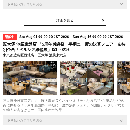
取り扱いカテゴリを見る
詳細を見る
Sat Aug 01 00:00:00 JST 2026～Sun Aug 16 00:00:00 JST 2026
開催中!
匠大塚 池袋東武店 「5周年感謝祭 半期に一度の決算フェア」＆特
別企画「ペルシア絨毯展」8/1～8/16
東京都豊島区西池袋｜匠大塚 池袋東武店
最大
50
%
匠大塚池袋東武店にて、匠大塚が扱うハイクオリティな展示品･在庫品などがお
得に探せる「５周年感謝祭 半期に一度の決算フェア」を開催。イタリアなど
の輸入家具をはじめ、国内生産の逸品…
取り扱いカテゴリを見る