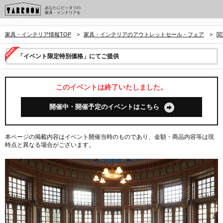
あなたにピッタリの
家具・インテリアを
家具・インテリア情報TOP
>
家具・インテリアのアウトレットセール・フェア
>
関
「イベント限定特別価格」にてご提供
このイベントは終了いたしました。
開催中・開催予定のイベントはこちら
本ページの掲載内容はイベント開催当時のものであり、金額・商品内容等は現
時点と異なる場合がございます。