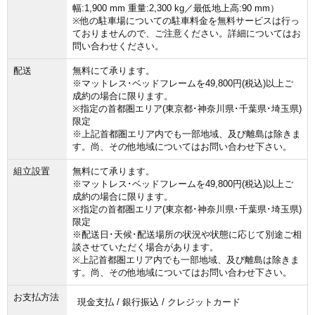
幅:1,900 mm 重量:2,300 kg／最低地上高:90 mm）
※他の駐車場についての駐車料金を無料サービスは行っ
ておりませんので、ご注意ください。詳細についてはお
問い合わせください。
配送
無料にて承ります。
※マットレス･ベッドフレームを49,800円(税込)以上ご
成約の場合に限ります。
※指定の首都圏エリア(東京都･神奈川県･千葉県･埼玉県)
限定
※上記首都圏エリア内でも一部地域、及び離島は除きま
す。尚、その他地域についてはお問い合わせ下さい。
組立設置
無料にて承ります。
※マットレス･ベッドフレームを49,800円(税込)以上ご
成約の場合に限ります。
※指定の首都圏エリア(東京都･神奈川県･千葉県･埼玉県)
限定
※配送日･天候･配送場所の状況や状態に応じて別途ご相
談させていただく場合があります。
※上記首都圏エリア内でも一部地域、及び離島は除きま
す。尚、その他地域についてはお問い合わせ下さい。
お支払方法
現金支払 / 銀行振込 / クレジットカード