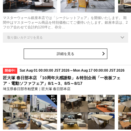
マスターウォール銀座本店では「シークレットフェア」を開催いたします。 期
間中はマスターウォール商品を特別価格にてご優待いたします。銀座本店は、2
フロア合わせて合計約120坪と、存分…
取り扱いカテゴリを見る
詳細を見る
Sat Aug 01 00:00:00 JST 2026～Mon Aug 17 00:00:00 JST 2026
開催中!
匠大塚 春日部本店 「10周年大感謝祭」＆特別企画「一枚板フェ
ア・電動ソファフェア」8/1～3、8/5～8/17
埼玉県春日部市粕壁東｜匠大塚 春日部本店
最大
50
%