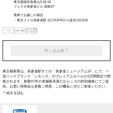
東京都港区南青山3-18-19
フェスタ表参道ビル 新館1F
電車でお越しの場合
・東京メトロ表参道駅 出口A3/A5から徒歩1分以内
申し込み終了
東京都南青山、表参道駅すぐの「表参道ミュージアム1F」にて、一
流ベッドブランド「シモンズ」のプレミアムセールが2日間限定で開
催されます。創業97年の老舗家具屋だからこその特別価格にてご提
供。お買い得商品も多数ご用意。この機会にぜひご来場ください。
※掲載画像はすべてイメージ画像です。
続きを読む