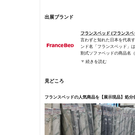
出展ブランド
フランスベッド
(フランスベ
言わずと知れた日本を代表す
ンド名「フランスベッド」は
割式ソファベッドの商品名
本の狭い住宅事情にマッチ
続きを読む
薄型ヘッドボードのベッド
スなど、独自の製品を次々
イルをとことん追求した「
見どころ
けている。 帝国ホテルやホ
るホテルへの導入実績も多く
フランスベッドの人気商品を【展示現品】処分
ネをはじめとする国際的な
の影響力は世界へと広がり