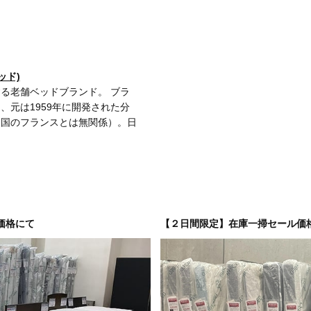
ッド)
る老舗ベッドブランド。 ブラ
、元は1959年に開発された分
（国のフランスとは無関係）。日
して大ヒット商品となり、以後も
フレームや通気性の高いマットレ
と開発。日本人の体型、生活スタ
日本人に合うベッド」を模索し続
テルオークラなど日本を代表す
、2000年以降はミラノサロー
価格にて
【２日間限定】在庫一掃セール価
家具見本市にも積極的に出展。そ
始めている。