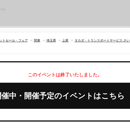
リアを
ットセール・フェア
>
関東
>
埼玉県
>
上尾
>
タカダ・トランスポートサービス さ
このイベントは終了いたしました。
開催中・開催予定のイベントはこちら