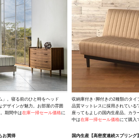
ム」。寝る前のひと時をヘッド
収納庫付き･脚付きの2種類のタイプ
なデザインが魅力。お部屋の雰囲
品質マットレスに採用されている"
す。期間中は
在庫一掃セール価格
に
座ってもよしの国内生産品。カラ
中は
在庫一掃セール価格
にて購入
もお買得
国内生産【高密度連続スプリング