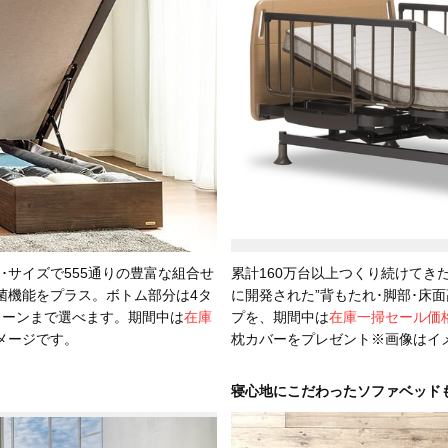
･サイズで555通りの豊富な組合せ
累計160万台以上つくり続けてき
菌機能をプラス。ボトム部分は4タ
に開発された”背もたれ･脚部･床
ィーンまで選べます。期間中は
在庫
プを、期間中は
在庫一掃セール価
メージです。
枕カバーをプレゼント※画像はイ
寝心地にこだわったソファベッド