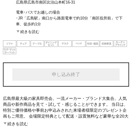
広島県広島市南区比治山本町16-31
電車･バスでお越しの場合
･JR「広島駅」南口から路面電車で約10分「南区役所前」で下
車、徒歩約1分
･紙屋町県庁前から広島バス(23番)で約15分、または、八丁堀から
続きを読む
広島バス(26番旭町線)で約12分「南区役所前」で下車、徒歩約1分
･広島港から路面電車で約21分「南区役所前」で下車、徒歩約1
分。
･広島空港からリムジンバスで約50分「広島駅新幹線口」下車、J
R「広島駅」南口より路面電車にてお越し下さい。「南区役所
前」で下車、徒歩約1分。
申し込み終了
広島県最大級の家具即売会。一流メーカー・ブランド大集合。人気
商品や新作商品を見て・試して・感じることができます。 当日は、
特別ご優待価格や事前お申込みされた来場者様限定のプレゼント企
画もご用意。 会場限定特典として配送・設置無料など豪華な全20大
特典をご用意しております。またアウトレットコーナーでは最大8
続きを読む
0％OFFの商品が並び、お得な日替目玉品もございます。理想の住