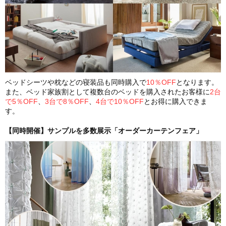
ベッドシーツや枕などの寝装品も同時購入で
10％OFF
となります。
また、ベッド家族割として複数台のベッドを購入されたお客様に
2台
で5％OFF
、
3台で8％OFF
、
4台で10％OFF
とお得に購入できま
す。
【同時開催】サンプルを多数展示「オーダーカーテンフェア」