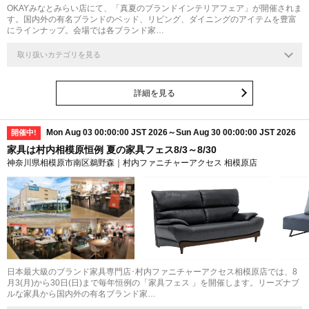
OKAYみなとみらい店にて、「真夏のブランドインテリアフェア」が開催されま
す。国内外の有名ブランドのベッド、リビング、ダイニングのアイテムを豊富
にラインナップ。会場では各ブランド家…
取り扱いカテゴリを見る
詳細を見る
Mon Aug 03 00:00:00 JST 2026～Sun Aug 30 00:00:00 JST 2026
開催中!
家具は村内相模原恒例 夏の家具フェス8/3～8/30
神奈川県相模原市南区鵜野森｜村内ファニチャーアクセス 相模原店
日本最大級のブランド家具専門店･村内ファニチャーアクセス相模原店では、8
月3(月)から30日(日)まで毎年恒例の「家具フェス 」を開催します。リーズナブ
ルな家具から国内外の有名ブランド家…