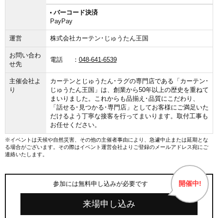
バーコード決済
PayPay
運営
株式会社カーテン･じゅうたん王国
お問い合わ
電話
048-641-6539
せ先
主催会社よ
カーテンとじゅうたん･ラグの専門店である「カーテン･
り
じゅうたん王国」は、創業から50年以上の歴史を重ねて
まいりました。これからも品揃え･品質にこだわり、
「話せる･見つかる･専門店」としてお客様にご満足いた
だけるよう丁寧な接客を行ってまいります。取付工事も
お任せください。
※イベントは天候や自然災害、その他の主催者事由により、急遽中止または延期とな
る場合がございます。その際はイベント運営会社よりご登録のメールアドレス宛にご
連絡いたします。
開催中!
参加には無料申し込みが必要です
来場申し込み