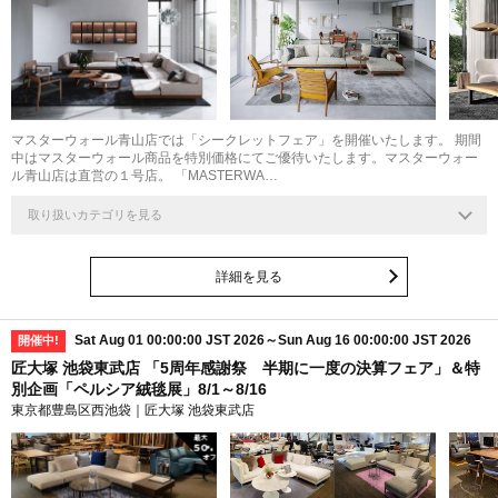
マスターウォール青山店では「シークレットフェア」を開催いたします。 期間
中はマスターウォール商品を特別価格にてご優待いたします。マスターウォー
ル青山店は直営の１号店。 「MASTERWA…
取り扱いカテゴリを見る
詳細を見る
Sat Aug 01 00:00:00 JST 2026～Sun Aug 16 00:00:00 JST 2026
開催中!
匠大塚 池袋東武店 「5周年感謝祭 半期に一度の決算フェア」＆特
別企画「ペルシア絨毯展」8/1～8/16
東京都豊島区西池袋｜匠大塚 池袋東武店
最大
50
%