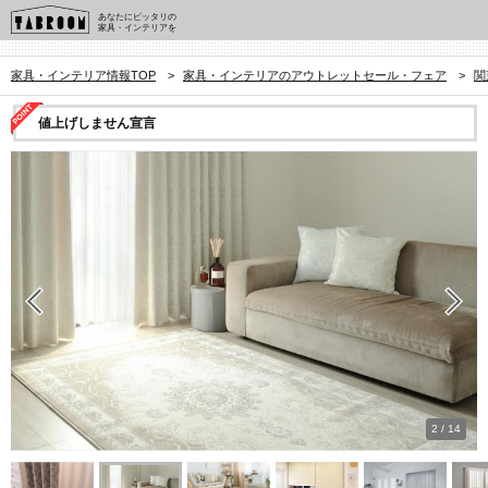
あなたにピッタリの
家具・インテリアを
家具・インテリア情報TOP
>
家具・インテリアのアウトレットセール・フェア
>
関
値上げしません宣言
2
/
14