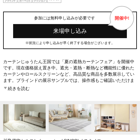
開催中!
参加には無料申し込みが必要です
来場申し込み
※状況により申し込みが早く終了する場合がございます。
カーテンじゅうたん王国では「夏の遮熱カーテンフェア」を開催中
です。現在価格据え置き中。遮光・遮熱・断熱など機能性に優れた
カーテンやロールスクリーンなど、高品質な商品を多数展示してい
ます。ブラインドの展示サンプルでは、操作感もご確認いただけま
す。サンゲツ・スミノエ・タチカワブラインドなど一流メーカーの
続きを読む
お取り扱いも。カーペットも輸入品～シーズンラグまで展開してい
ます。お取扱いアイテムは約6,000点以上。価格改定前の今がチャン
スです。ぜひこの機会にご利用ください。 ※当日ご予約・当日ご来
店いただいた場合、状況によりお見積り・ご対応にお待ちいただく
ことがございます。スムーズなご案内のため、可能であれば翌日以
降のご予約をおすすめしております。