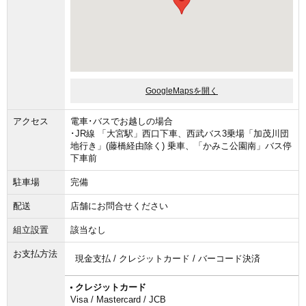
GoogleMapsを開く
アクセス
電車･バスでお越しの場合
･JR線 「大宮駅」西口下車、西武バス3乗場「加茂川団
地行き」(藤橋経由除く) 乗車、「かみこ公園南」バス停
下車前
駐車場
完備
配送
店舗にお問合せください
組立設置
該当なし
お支払方法
現金支払 / クレジットカード / バーコード決済
クレジットカード
Visa / Mastercard / JCB