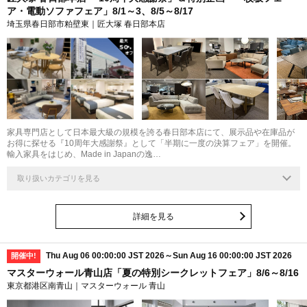
ア・電動ソファフェア」8/1～3、8/5～8/17
埼玉県春日部市粕壁東｜匠大塚 春日部本店
最大
50
%
家具専門店として日本最大級の規模を誇る春日部本店にて、展示品や在庫品が
お得に探せる『10周年大感謝祭』として「半期に一度の決算フェア」を開催。
輸入家具をはじめ、Made in Japanの逸…
取り扱いカテゴリを見る
詳細を見る
Thu Aug 06 00:00:00 JST 2026～Sun Aug 16 00:00:00 JST 2026
開催中!
マスターウォール青山店「夏の特別シークレットフェア」8/6～8/16
東京都港区南青山｜マスターウォール 青山