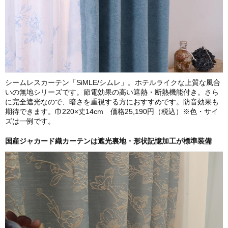
シームレスカーテン「SiMLE/シムレ」。ホテルライクな上質な風合
いの無地シリーズです。節電効果の高い遮熱・断熱機能付き。さら
に完全遮光なので、暗さを重視する方におすすめです。防音効果も
期待できます。巾220×丈14cm 価格25,190円（税込）※色・サイ
ズは一例です。
国産ジャカード織カーテンは遮光裏地・形状記憶加工が標準装備