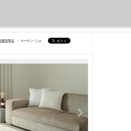
柏豊四季店
>
カーテン･じゅ