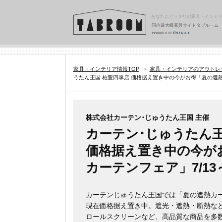
あなたにピッタリの家具・インテ
国内最大級家具サイトタブルーム
家具・インテリア情報TOP
>
家具・インテリアのアウトレ
うたん王国 柏豊四季店 価格据え置き中の今がお得「夏の遮熱カ
株式会社カーテン･じゅうたん王国 主催
カーテン･じゅうたん王
価格据え置き中の今が
カーテンフェア」7/13～
カーテンじゅうたん王国では「夏の遮熱カ
現在価格据え置き中。遮光・遮熱・断熱な
ロールスクリーンなど、高品質な商品を多