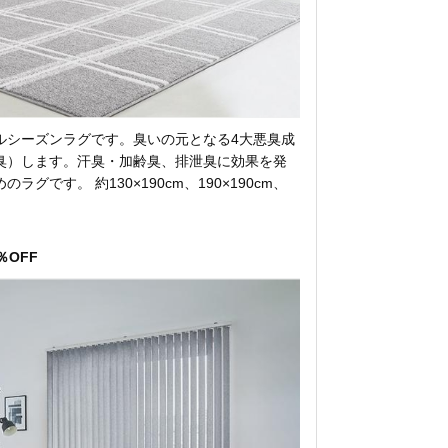
ルシーズンラグです。臭いの元となる4大悪臭成
臭）します。汗臭・加齢臭、排泄臭に効果を発
グです。 約130×190cm、190×190cm、
OFF