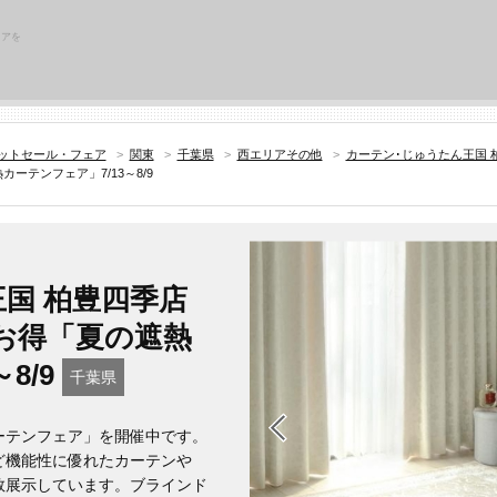
リアを
ットセール・フェア
>
関東
>
千葉県
>
西エリアその他
>
カーテン･じゅうたん王国 
ーテンフェア」7/13～8/9
国 柏豊四季店
お得「夏の遮熱
8/9
千葉県
ーテンフェア」を開催中です。
ど機能性に優れたカーテンや
数展示しています。ブラインド