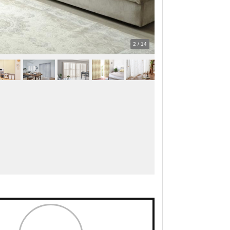
2
/
14