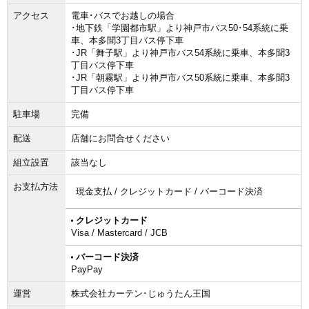
アクセス
電車･バスでお越しの場合
･地下鉄「学園都市駅」より神戸市バス50･54系統に乗
車、本多聞3丁目バス停下車
･JR「舞子駅」より神戸市バス54系統に乗車、本多聞3
丁目バス停下車
･JR「朝霧駅」より神戸市バス50系統に乗車、本多聞3
丁目バス停下車
駐車場
完備
配送
店舗にお問合せください
組立設置
該当なし
お支払方法
現金支払 / クレジットカード / バーコード決済
クレジットカード
Visa / Mastercard / JCB
バーコード決済
PayPay
運営
株式会社カーテン･じゅうたん王国