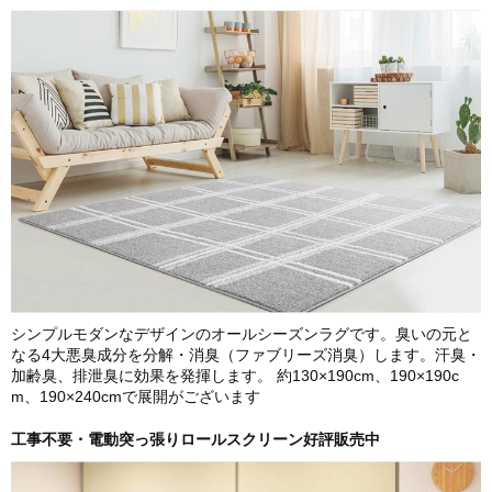
シンプルモダンなデザインのオールシーズンラグです。臭いの元と
なる4大悪臭成分を分解・消臭（ファブリーズ消臭）します。汗臭・
加齢臭、排泄臭に効果を発揮します。 約130×190cm、190×190c
m、190×240cmで展開がございます
工事不要・電動突っ張りロールスクリーン好評販売中