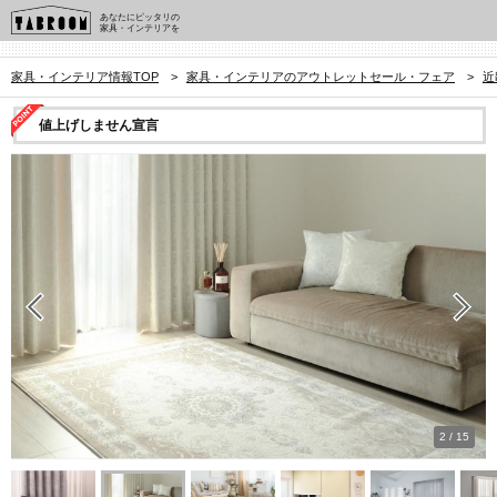
あなたにピッタリの
家具・インテリアを
家具・インテリア情報TOP
>
家具・インテリアのアウトレットセール・フェア
>
近
値上げしません宣言
2
/
15