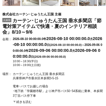
株式会社カーテン･じゅうたん王国 主催
カーテン･じゅうたん王国 垂水多聞店「節
兵庫県
電対策アイテムで快適・夏のインテリア相談
会」8/10～9/6
2026-08-10 00:00:00.0
2026
2026-08-10 00:00:00.0年
会期：
月
-08-10 00:00:00.0
2026-09-06 0
日(2026-08-10 00:00:00.0)～
2026-09-06 00:00:00.0
2026-09-06 0
0:00:00.0年
月
0:00:00.0
日(2026-09-06 00:00:00.0)
10:00～18:30(平日)
10:00～19:00(土日祝)
場所：
カーテン･じゅうたん王国 垂水多聞店
兵庫県神戸市垂水区本多聞3-5-15
電車･バスでお越しの場合
･地下鉄「学園都市駅」より神戸市バス50･54系統に乗車、本多聞
3丁目バス停下車
･JR「舞子駅」より神戸市バス54系統に乗車、本多聞3丁目バス停
続きを読む
下車