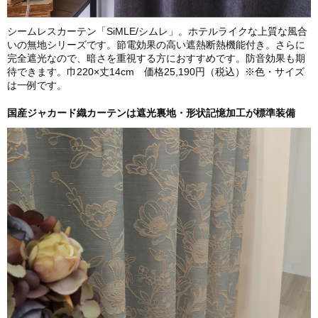
シームレスカーテン「SiMLE/シムレ」。ホテルライクな上質な風合
いの無地シリーズです。節電効果の高い遮熱断熱機能付き。さらに
完全遮光なので、暗さを重視する方におすすめです。防音効果も期
待できます。巾220×丈14cm 価格25,190円（税込）※色・サイズ
は一例です。
国産ジャカード織カーテンは遮光裏地・形状記憶加工が標準装備