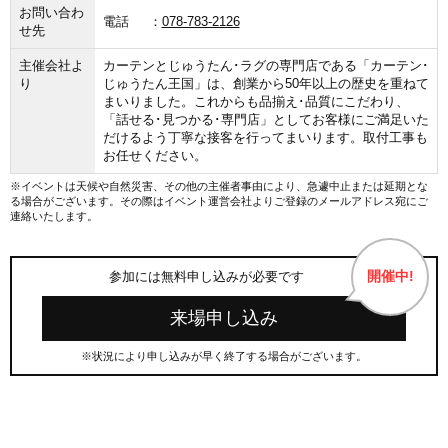
お問い合わ
電話
078-783-2126
せ先
主催会社よ
カーテンとじゅうたん･ラグの専門店である「カーテン･
り
じゅうたん王国」は、創業から50年以上の歴史を重ねて
まいりました。これからも品揃え･品質にこだわり、
「話せる･見つかる･専門店」としてお客様にご満足いた
だけるよう丁寧な接客を行ってまいります。取付工事も
お任せください。
※イベントは天候や自然災害、その他の主催者事由により、急遽中止または延期とな
る場合がございます。その際はイベント運営会社よりご登録のメールアドレス宛にご
連絡いたします。
開催中!
参加には無料申し込みが必要です
来場申し込み
※状況により申し込みが早く終了する場合がございます。