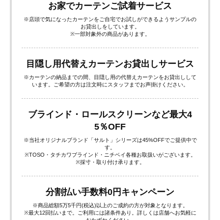
お家でカーテンご試着サービス
※店頭で気になったカーテンをご自宅でお試しができるようサンプルの
お貸出しをしています。
※一部対象外の商品があります。
目隠し用代替えカーテンお貸出しサービス
※カーテンの納品までの間、目隠し用の代替えカーテンをお貸出しして
います。ご希望の方は注文時にスタッフまでお声掛けください。
ブラインド・ロールスクリーンなど最大4
5％OFF
※当社オリジナルブランド「サルト」シリーズは45%OFFでご提供中で
す。
※TOSO・タチカワブラインド・ニチベイ各種お取扱いがございます。
※採寸・取り付け承ります。
分割払い手数料0円キャンペーン
※商品総額5万5千円(税込)以上のご成約の方が対象となります。
※最大12回払いまで。ご利用には諸条件あり。詳しくは店舗へお気軽に
おたずねください。