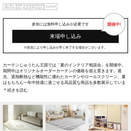
･JR「朝霧駅」より神戸市バス50系統に乗車、本多聞3丁目バス停
下車
開催中!
参加には無料申し込みが必要です
来場申し込み
※状況により申し込みが早く終了する場合がございます。
カーテンじゅうたん王国では「夏のインテリア相談会」を開催中。
期間中はオリジナルオーダーカーテンの価格を据え置きます。遮
光、遮熱断熱など機能性に優れたカーテンやロールスクリーン、夏
はもちろん一年中快適に過ごせる高品質な商品を多数展示していま
す。ブラインド等の製品はタチカワブラインドを中心に一流メーカ
続きを読む
ーの実物サンプルを店頭にて操作体感できます。カーペットも輸入
品～シーズンラグまで展開しています。お取扱いアイテムは約6,000
点以上。価格改定前の今がチャンスです。ぜひこの機会にご来店く
ださい。※当日予約にてご来店いただいた場合は状況により、ご案
内をお待ちいただくことがございます。スムーズなご案内のため、
可能であれば翌日以降のご予約をおすすめしております。