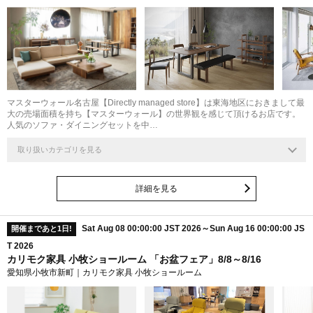
マスターウォール名古屋【Directly managed store】は東海地区におきまして最
大の売場面積を持ち【マスターウォール】の世界観を感じて頂けるお店です。
人気のソファ・ダイニングセットを中…
取り扱いカテゴリを見る
詳細を見る
Sat Aug 08 00:00:00 JST 2026～Sun Aug 16 00:00:00 JS
開催まであと1日!
T 2026
カリモク家具 小牧ショールーム 「お盆フェア」8/8～8/16
愛知県小牧市新町｜カリモク家具 小牧ショールーム