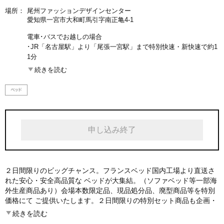
場所：
尾州ファッションデザインセンター
愛知県一宮市大和町馬引字南正亀4-1
電車･バスでお越しの場合
･JR「名古屋駅」より「尾張一宮駅」まで特別快速・新快速で約1
1分
･名鉄「名古屋駅」より「一宮駅」まで特急で約15分
続きを読む
･名鉄「一宮駅」バスターミナル2番のりばより乗車、「繊維セン
ター前」下車約5分
お車でお越しの場合
･JR「岐阜羽島駅」から車で約20分
申し込み終了
２日間限りのビッグチャンス。フランスベッド国内工場より直送さ
れた安心・安全高品質な ベッドが大集結。（ソファベッド等一部海
外生産商品あり）会場本数限定品、現品処分品、廃型商品等を特別
価格にて ご提供いたします。２日間限りの特別セット商品も企画・
出品・販売されますので、 この機会をぜひお見逃しなく。
続きを読む