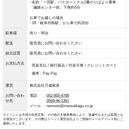
･名鉄「一宮駅」バスターミナル2番のりばより乗車、
「繊維センター前」下車約5分
お車でお越しの場合
･JR「岐阜羽島駅」から車で約20分
駐車場
有り：90台
配送
販売員にお問い合わせください
組立設置
販売員にお問い合わせください
お支払方法
現金支払 / 銀行振込 / 代金引換 / クレジットカード
備考：
Pay Pay
運営
株式会社万歳家具
お問い合わ
電話
052-805-4788
せ先
0568-46-1361
メール
nemurie@mansaikagu.co.jp
※イベントは天候や自然災害、その他の主催者事由により、急遽中止または延期とな
る場合がございます。その際はイベント運営会社よりご登録のメールアドレス宛にご
連絡いたします。