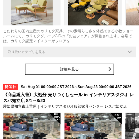
こだわりの国内生産のカリモク家具。その素晴らしさを体感できる小牧ショー
ルームにて、カリモクグループAIDの『お盆フェア』が開催されます。会場で
は、カリモク認定マイスターがフロアを…
取り扱いカテゴリを見る
詳細を見る
Sat Aug 01 00:00:00 JST 2026～Sun Aug 23 00:00:00 JST 2026
開催中!
《商品総入替》大処分 売りつくしセール in インテリアスタジオ レ
スパ知立店 8/1～8/23
愛知県知立市上重原｜インテリアスタジオ服部家具センター レスパ知立店
最大
80
%
80
%