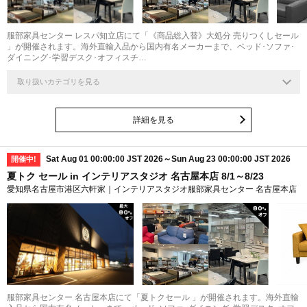
服部家具センター レスパ知立店にて「《商品総入替》大処分 売りつくしセール
」が開催されます。海外直輸入品から国内有名メーカーまで、ベッド･ソファ･
ダイニング･学習デスク･オフィスチ…
取り扱いカテゴリを見る
詳細を見る
Sat Aug 01 00:00:00 JST 2026～Sun Aug 23 00:00:00 JST 2026
開催中!
夏トク セール in インテリアスタジオ 名古屋本店 8/1～8/23
愛知県名古屋市港区六軒家｜インテリアスタジオ服部家具センター 名古屋本店
最大
80
%
80
%
服部家具センター 名古屋本店にて「夏トクセール 」が開催されます。海外直輸