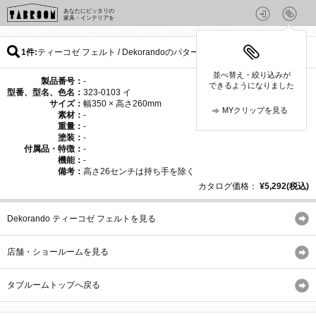
あなたにピッタリの
家具・インテリアを
1件
ティーコゼ フェルト / Dekorandoのパターン
並べ替え・絞り込みが
製品番号：
-
できるようになりました
型番、型名、色名：
323-0103 イ
サイズ：
幅350 × 高さ260mm
MYクリップを見る
素材：
-
重量：
-
塗装：
-
付属品・特徴：
-
機能：
-
備考：
高さ26センチは持ち手を除く
カタログ価格：
¥5,292(税込)
Dekorando ティーコゼ フェルトを見る
店舗・ショールームを見る
タブルームトップへ戻る