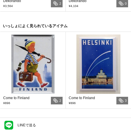
Dekorando
Dekorando
2
0
¥3,564
¥4,104
いっしょによく見られているアイテム
Come to Finland
Come to Finland
2
3
¥896
¥896
LINEで送る