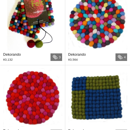
Dekorando
Dekorando
3
4
¥3,132
¥3,564