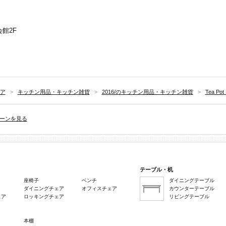
会館2F
ア
>
キッチン用品・キッチン雑貨
>
2016/のキッチン用品・キッチン雑貨
>
Tea Pot
ーンを見る
テーブル・机
座椅子
ベンチ
ダイニングテーブル
ダイニングチェア
オフィスチェア
カウンターテーブル
ェア
ロッキングチェア
リビングテーブル
本棚