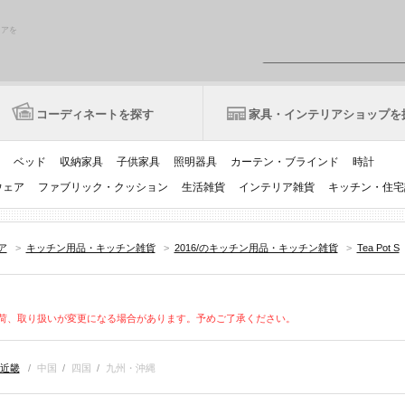
リアを
コーディネートを探す
家具・インテリアショップを
ベッド
収納家具
子供家具
照明器具
カーテン・ブラインド
時計
ウェア
ファブリック・クッション
生活雑貨
インテリア雑貨
キッチン・住宅
ア
>
キッチン用品・キッチン雑貨
>
2016/のキッチン用品・キッチン雑貨
>
Tea Pot S
荷、取り扱いが変更になる場合があります。予めご了承ください。
近畿
/
中国
/
四国
/
九州・沖縄