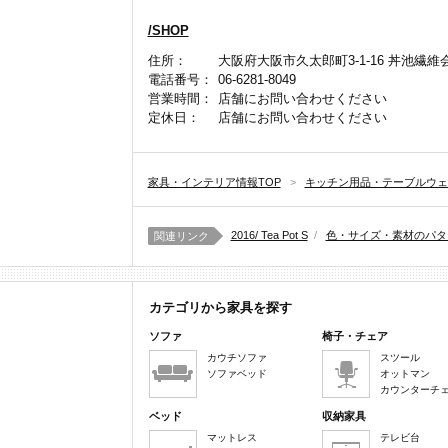
/SHOP
住所：
大阪府大阪市久太郎町3-1-16 丼池繊維
電話番号：
06-6281-8049
営業時間：
店舗にお問い合わせください
定休日：
店舗にお問い合わせください
家具・インテリア情報TOP
>
キッチン用品・テーブルウェ
2016/ Tea Pot S
/
色・サイズ・素材のパタ
関連リンク
カテゴリから家具を探す
ソファ
椅子・チェア
カウチソファ
スツール
ソファベッド
オットマン
カウンターチ
ベッド
収納家具
マットレス
テレビ台