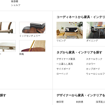
食器棚
シェルフ
コーディネートから家具・インテ
ミッドセンチュリー
リビング
ダイニング
タグから家具・インテリアを探す
ー
和風
デザイナーズ家具
スチールラック
一人暮らし家具
ドロワー
サイドボード
カップボード
ローベッド
ウォールシェルフ
探す
デザイナーから家具・インテリア
柳宗理
剣持勇
深澤直