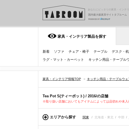
あなたにピッタリの家具・インテ
国内最大級家具サイトタブルーム
家具・インテリア製品を探す
新着
ソファ
チェア・椅子
テーブル
デスク・机
ラグ・マット・カーペット
キッチン用品・テーブル
家具・インテリア情報TOP
>
キッチン用品・テーブルウェ
Tea Pot S(ティーポット) / 2016/の店舗
※取り扱い店舗においてもアイテムによっては品切れや未入
エリアから探す
関東
/
北海道・東北
/
中部
/