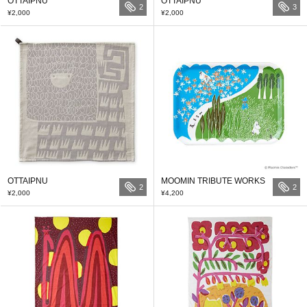
OTTAIPNU
OTTAIPNU
2
3
¥2,000
¥2,000
OTTAIPNU
MOOMIN TRIBUTE WORKS
2
2
¥2,000
¥4,200