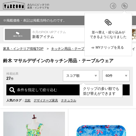
あなたにピッタリの
家具・インテリアを
※掲載価格・表記は掲載当時のものです。
今月のPICK UPアイテム
並べ替え・絞り込みが
新着アイテム
できるようになりました
MYクリップを見る
家具・インテリア情報TOP
>
キッチン用品・テーブルウェア
>
鈴木 マサルデザ
鈴木 マサルデザインのキッチン用品・テーブルウェア
検索結果
27
件
クリップの多い順でも
条件を指定して絞り込む
並び替えができます
人気のタグ
：
北欧
デザイナーズ家具
ナチュラル