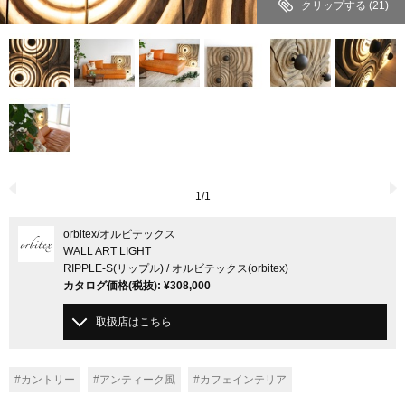
クリップする
(21)
1
/
1
orbitex
/オルビテックス
WALL ART LIGHT
RIPPLE-S(リップル) / オルビテックス(orbitex)
カタログ価格
(税抜)
:
¥308,000
取扱店はこちら
#カントリー
#アンティーク風
#カフェインテリア