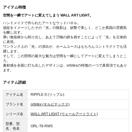
アイテム特徴
空間を一瞬でアートに変えてしまう WALL ART LIGHT。
ハンドメイドで作られたアートなウッドパネル。
波紋をイメージしたその「光」の陰影は、妖艶で美しく、どこか異国の雰囲気
を醸し出す。
厚い無垢材から削り出し、あえて刃物の跡を残すことによって「光」を立体的
に表現。
ワンランク上の「光」の演出が、ホームユースはもちろんコントラクトでも活
躍します。
そして、この照明の最大な魅力は空間を一瞬にしてアートに変えてしまうとこ
ろ。
素材感を全面に打ち出したデザインは、orbitexの特徴の一つで真骨頂でもあり
ます。
アイテム詳細
アイテム名
RIPPLE-S (リップル)
ブランド名
orbitex (オルビテックス)
シリーズ名
WALL ART LIGHT (ウォールアートライト)
型番、型
ORL-T8-RWS
名、色名