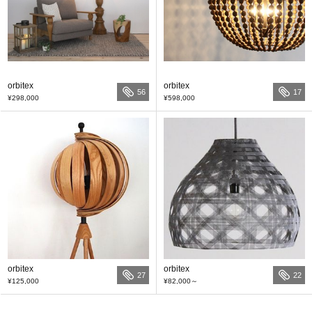
orbitex
orbitex
56
17
¥298,000
¥598,000
orbitex
orbitex
27
22
¥125,000
¥82,000
～