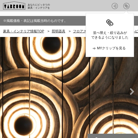
あなたにピッタリの
家具・インテリアを
※掲載価格・表記は掲載当時のものです。
家具・インテリア情報TOP
>
照明器具
>
フロアスタンド・フロアライト
>
オルビ
並べ替え・絞り込みが
できるようになりました
MYクリップを見る