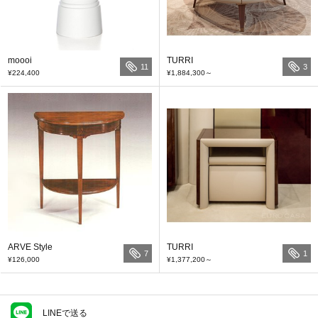
moooi
TURRI
11
3
¥224,400
¥1,884,300
～
ARVE Style
TURRI
7
1
¥126,000
¥1,377,200
～
LINEで送る