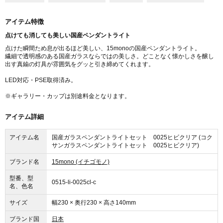
アイテム特徴
点けても消しても美しい国産ペンダントライト
点けた瞬間ため息が出るほど美しい、15monoの国産ペンダントライト。
繊細で透明感のある国産ガラスならではの美しさ。どことなく懐かしさを醸し
出す真鍮の灯具が雰囲気をグッと引き締めてくれます。
LED対応・PSE取得済み。
※ギャラリー・カップは別途料金となります。
アイテム詳細
アイテム名
国産ガラスペンダントライトセット 0025ヒビクリア (コク
サンガラスペンダントライトセット 0025ヒビクリア)
ブランド名
15mono (イチゴモノ)
型番、型
0515-li-0025cl-c
名、色名
サイズ
幅230 × 奥行230 × 高さ140mm
ブランド国
日本