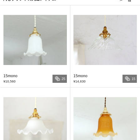
15mono
15mono
25
15
¥10,560
¥14,630