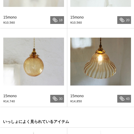
15mono
15mono
18
20
¥10,560
¥10,560
15mono
15mono
30
43
¥14,740
¥14,850
いっしょによく見られているアイテム