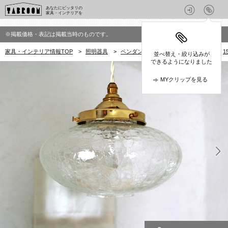
あなたにピッタリの
家具・インテリアを
※掲載価格・表記は掲載当時のものです。
家具・インテリア情報TOP
>
照明器具
>
ペンダントライト・ペンダント照明
>
1
並べ替え・絞り込みが
できるようになりました
MYクリップを見る