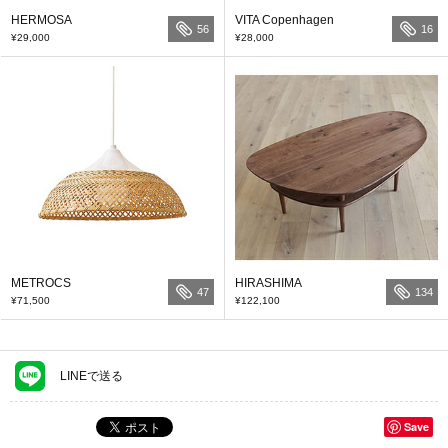
HERMOSA
VITA Copenhagen
56
16
¥29,000
¥28,000
METROCS
HIRASHIMA
47
134
¥71,500
¥122,100
LINEで送る
Save