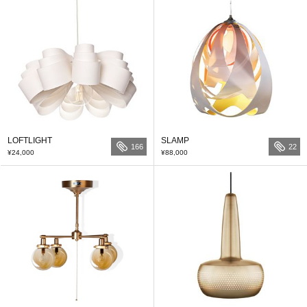
LOFTLIGHT
SLAMP
166
22
¥24,000
¥88,000