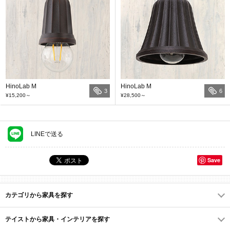
HinoLab M
HinoLab M
3
6
¥15,200
～
¥28,500
～
LINEで送る
Save
カテゴリから家具を探す
テイストから家具・インテリアを探す