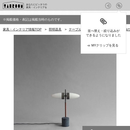
あなたにピッタリの
家具・インテリアを
※掲載価格・表記は掲載当時のものです。
家具・インテリア情報TOP
>
照明器具
>
テーブルランプ
>
101 COPENHAG
並べ替え・絞り込みが
できるようになりました
MYクリップを見る