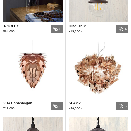
INNOLUX
HinoLab M
6
4
¥94,600
¥15,200
～
VITA Copenhagen
SLAMP
2
5
¥19,000
¥98,000
～