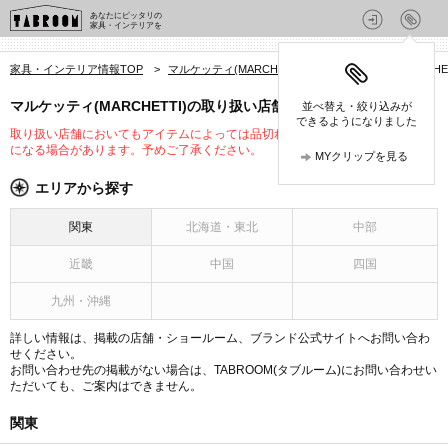
あなたにピッタリの
家具・インテリアを
家具・インテリア情報TOP
>
マルケッティ(MARCHETTI)
>
マルケッティ(MARCHE
マルケッティ(MARCHETTI)の取り扱い店舗・ショールーム
並べ替え・絞り込みが
できるようになりました
取り扱い店舗においてもアイテムによっては品切れや未入荷、取り扱いが変更
になる場合があります。予めご了承ください。
MYクリップを見る
エリアから探す
関東
北海道・東北
中部
近畿
中国
四国
九州・沖縄
詳しい情報は、掲載の店舗・ショールーム、ブランド公式サイトへお問い合わ
せください。
お問い合わせ先の掲載がない場合は、TABROOM(タブルーム)にお問い合わせい
ただいても、ご案内はできません。
関東