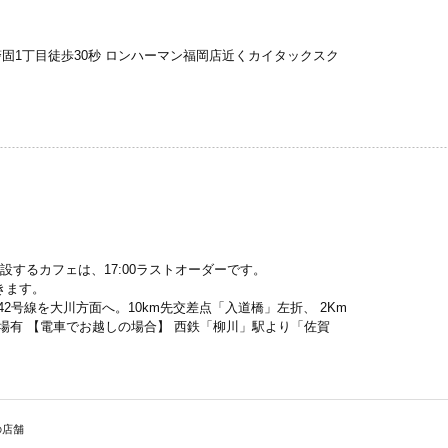
固1丁目徒歩30秒 ロンハーマン福岡店近くカイタックスク
併設するカフェは、17:00ラストオーダーです。
だきます。
442号線を大川方面へ。10km先交差点「入道橋」左折、 2Km
車場有 【電車でお越しの場合】 西鉄「柳川」駅より「佐賀
)の店舗