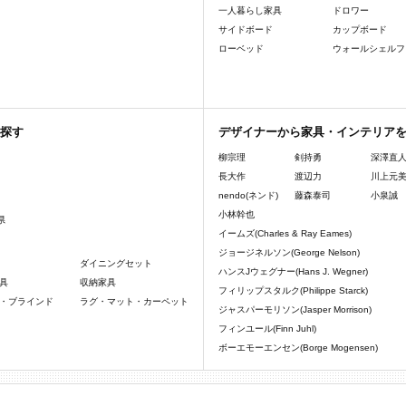
一人暮らし家具
ドロワー
サイドボード
カップボード
ローベッド
ウォールシェルフ
探す
デザイナーから家具・インテリア
柳宗理
剣持勇
深澤直
長大作
渡辺力
川上元
nendo(ネンド)
藤森泰司
小泉誠
小林幹也
県
イームズ(Charles & Ray Eames)
ジョージネルソン(George Nelson)
ダイニングセット
ハンスJウェグナー(Hans J. Wegner)
具
収納家具
フィリップスタルク(Philippe Starck)
・ブラインド
ラグ・マット・カーペット
ジャスパーモリソン(Jasper Morrison)
フィンユール(Finn Juhl)
ボーエモーエンセン(Borge Mogensen)