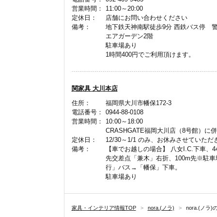
営業時間：
11:00～20:00
定休日：
店舗にお問い合わせください
備考：
地下鉄天神南駅徒歩9分 西鉄バス停 警
エアガーデン2階
駐車場あり
1時間400円でご利用頂けます。
関家具 大川本店
住所：
福岡県大川市幡保172-3
電話番号：
0944-88-0108
営業時間：
10:00～18:00
CRASHGATE福岡大川店（8号館）に
定休日：
12/30～1/1 のみ、お休みさせていた
備考：
【車でお越しの場合】 八女I.C.下車、
先交差点「兼木」右折、100m先※駐
行」バス→「幡保」下車。
駐車場あり
家具・インテリア情報TOP
>
nora.(ノラ)
>
nora.(ノラ