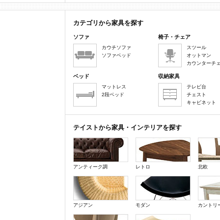
カテゴリから家具を探す
ソファ
椅子・チェア
カウチソファ
スツール
ソファベッド
オットマン
カウンターチ
ベッド
収納家具
マットレス
テレビ台
2段ベッド
チェスト
キャビネット
テイストから家具・インテリアを探す
アンティーク調
レトロ
北欧
アジアン
モダン
カントリ