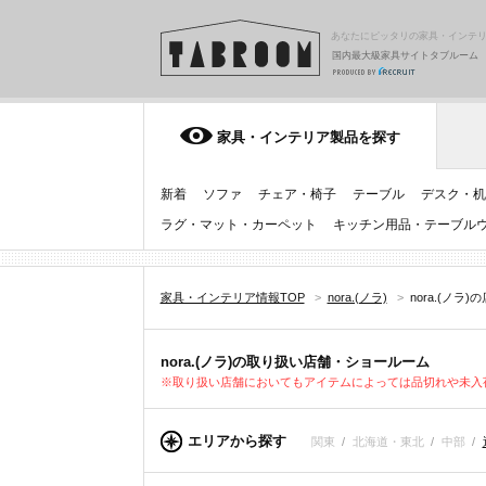
あなたにピッタリの家具・インテ
国内最大級家具サイトタブルーム
家具・インテリア製品を探す
新着
ソファ
チェア・椅子
テーブル
デスク・机
ラグ・マット・カーペット
キッチン用品・テーブル
家具・インテリア情報TOP
>
nora.(ノラ)
>
nora.(ノラ)
nora.(ノラ)の取り扱い店舗・ショールーム
※取り扱い店舗においてもアイテムによっては品切れや未入
エリアから探す
関東
/
北海道・東北
/
中部
/