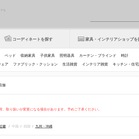
リアを
コーディネートを探す
家具・インテリアショップを
ベッド
収納家具
子供家具
照明器具
カーテン・ブラインド
時計
ウェア
ファブリック・クッション
生活雑貨
インテリア雑貨
キッチン・住宅
の店舗
荷、取り扱いが変更になる場合があります。予めご了承ください。
近畿
/
中国
/
四国
/
九州・沖縄