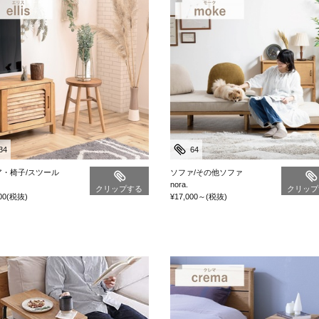
34
64
ア・椅子/スツール
ソファ/その他ソファ
nora.
クリップする
クリップ
00
(税抜)
¥17,000
～
(税抜)