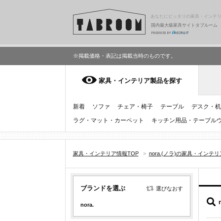
あなたにピッタリの家具・インテ
国内最大級家具サイトタブルーム
※掲載価格・表記は掲載当時のものです。
家具・インテリア製品を探す
新着
ソファ
チェア・椅子
テーブル
デスク・机
ラグ・マット・カーペット
キッチン用品・テーブル
家具・インテリア情報TOP
>
nora.(ノラ)の家具・インテリ
ブランドを選ぶ
選びなおす
nora.