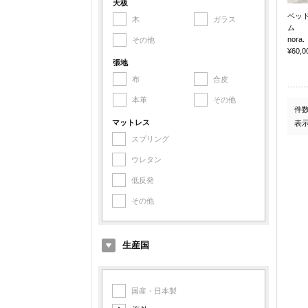
アルミ
天板
ベッ
木
ガラス
鉄
ム
nora.
その他
その他金属
¥60,0
張地
布
合皮
本革
その他
件
マットレス
表
スプリング
ウレタン
低反発
その他
生産国
国産・日本製