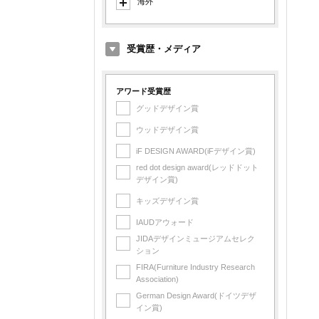
海外
イタリア製
デンマーク製
受賞歴・メディア
オランダ製
イギリス製
アワード受賞歴
グッドデザイン賞
アメリカ製
ウッドデザイン賞
フランス製
iF DESIGN AWARD(iFデザイン賞)
フィンランド製
red dot design award(レッドドット
スイス製
デザイン賞)
スペイン製
キッズデザイン賞
スウェーデン製
IAUDアウォード
台湾製
JIDAデザインミュージアムセレク
ション
中国製
FIRA(Furniture Industry Research
Association)
German Design Award(ドイツデザ
イン賞)