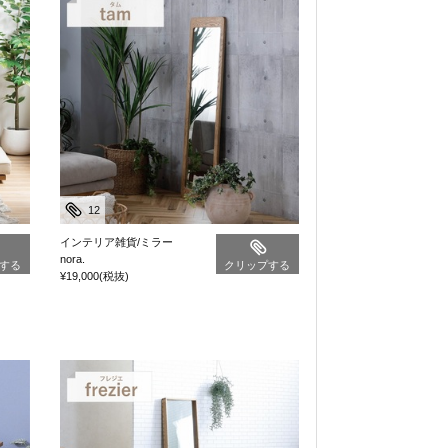
12
インテリア雑貨/ミラー
nora.
する
クリップする
¥19,000
(税抜)