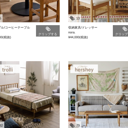
5
13
ブル/コーヒーテーブル
収納家具/ドレッサー
nora.
クリップする
クリップ
00
(税抜)
¥44,000
(税抜)
32
79