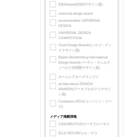
IDEA Award(IDEAデザイン賞)
universal design award
recommended: UNIVERSAL
DESIGN
UNIVERSAL DESIGN
COMPETITION
Good Design Awards(シカゴ・グッ
ドデザイン賞)
Baden-Wurttemberg International
Design Award(バーデン・ヴュルテ
ンベルク州国際デザイン賞)
ホームシアターグランプリ
archiproducts DESIGN
AWARDS(アーキプロダクツデザイ
ン賞)
Compasso d'Oro(コンパッソ・ドー
ロ)
メディア掲載情報
CASA BRUTUS/カーサブルータス
ELLE DECOR/エル・デコ