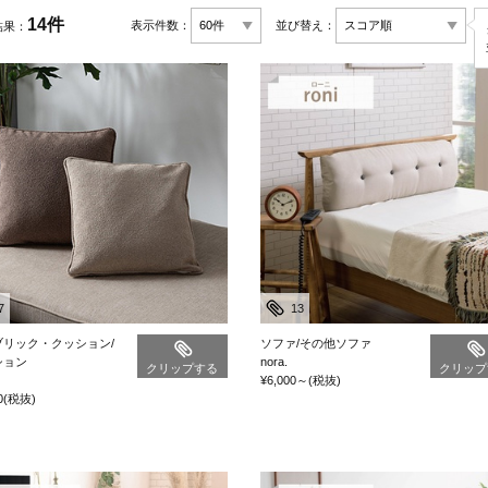
14件
表示件数：
並び替え：
結果：
7
13
ブリック・クッション/
ソファ/その他ソファ
ション
nora.
クリップする
クリップ
¥6,000
～
(税抜)
0
(税抜)