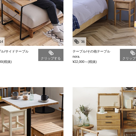
14
36
ブル/サイドテーブル
テーブル/その他テーブル
nora.
クリップする
クリップ
00
(税抜)
¥22,000
～
(税抜)