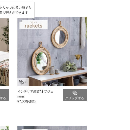
クリップの多い順でも
並び替えができます
8
インテリア雑貨/オブジェ
nora.
する
クリップする
¥7,000
(税抜)