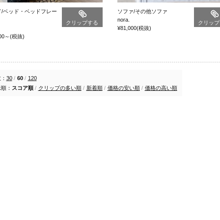
ド/ベッド・ベッドフレー
ソファ/その他ソファ
nora.
クリップする
クリップ
¥81,000
(税抜)
00
～
(税抜)
数：
30
/
60
/
120
示順：
スコア順
/
クリップの多い順
/
新着順
/
価格の安い順
/
価格の高い順