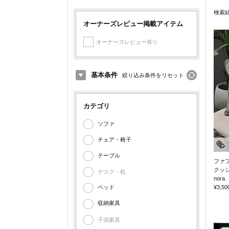
検索
オーナーズレビュー掲載アイテム
オーナーズレビュー有り
基本条件
絞り込み条件をリセット
カテゴリ
ソファ
チェア・椅子
テーブル
ファ
クッ
デスク・机
nora.
¥3,50
ベッド
収納家具
子供家具