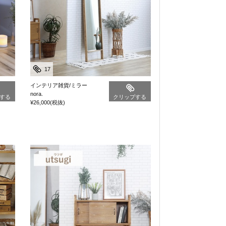
17
インテリア雑貨/ミラー
nora.
する
クリップする
¥26,000
(税抜)