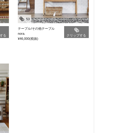
53
テーブル/その他テーブル
nora.
する
クリップする
¥46,000
(税抜)