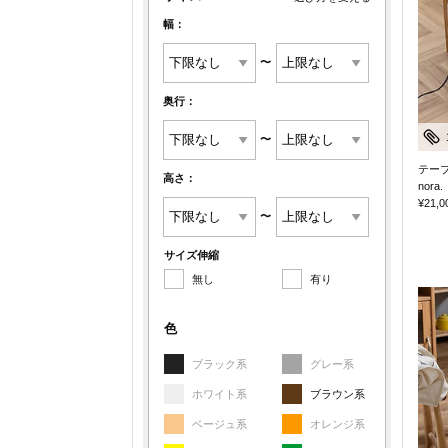
幅：
〜
奥行：
〜
テー
高さ：
nora.
¥21,0
〜
サイズ伸縮
無し
有り
色
ブラック系
グレー系
ホワイト系
ブラウン系
ベージュ系
オレンジ系