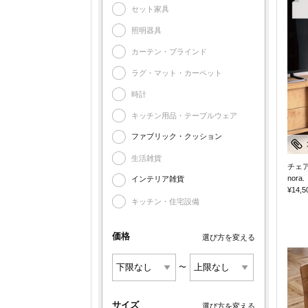
セット家具
照明器具
カーテン・ブラインド
ラグ・マット・カーペット
時計
キッチン用品・テーブルウェア
ファブリック・クッション
生活雑貨
チェ
nora.
インテリア雑貨
¥14,5
キッチン・住宅設備
価格
選び方を変える
〜
サイズ
選び方を変える