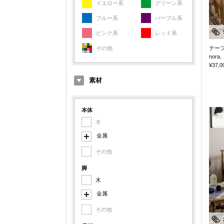
イエロー系
グリーン系
ブルー系
パープル系
ピンク系
レッド系
その他
テー
nora.
¥37,0
素材
本体
木
金属
その他
スチール
アルミ
脚
木
鉄
金属
その他金属
その他
スチール