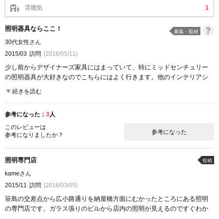
雰囲気
1
照明器具ならここ！
募集・取材
30代女性さん
2015/03
訪問
(2016/05/11)
少し前からデザイナーズ家具にはまっていて、特にミッドセンチュリー
の照明器具が大好きなのでこちらにはよく行きます。他のインテリアシ
ョップでは見られないくらいの照明器具の数は圧巻です！
続きを読む
先日、北欧デザインの王道、ＰＨ５のライティングを見に行きましたが
やっぱり素敵でした～♪夏ボーナス払いで買ってしまいました。
参考になった：
3
人
でも、このデザインが生まれるまでの歴史などをスタッフさんからお聞
きしたら、ますますＰＨ５に惚れてしまいました！
このレビューは
参考になった
参考になりましたか？
またスタッフさんの豊富な知識は、聞いているだけでも楽しかったで
す。満足できる買い物ができて良かったです。
照明専門店
投稿
ここが良かった
kameさん
品揃え
商品の質
2015/11
訪問
(2016/03/05)
笹島の交差点から広小路通りを納屋橋方面にむかったところにある照明
の専門店です。ガラス張りのビルから店内の照明が見えるのですぐわか
ります。暗くなると大変綺麗ですよ。