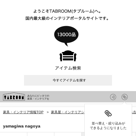
あなたにピッタリの
家具・インテリアを
家具・インテリア情報TOP
>
家具屋・インテリアショップを探す
>
愛知県
>
名
並べ替え・絞り込みが
yamagiwa nagoya
できるようになりました