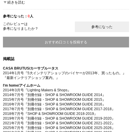
続きを読む
店内はさすが専門店だけあり、高級なものからモダンなものまで様々な
照明器具がそろっています。オリジナルの照明もあるようです。
参考になった：
0
人
ここが良かった
このレビューは
参考になった
品揃え
参考になりましたか？
商品の質
雰囲気
おすすめ口コミを投稿する
掲載誌
CASA BRUTUS/カーサブルータス
2014年1月号『5大インテリアショップのバイヤーが2013年、買ったもの。』
『最新インテリアショップ案内。』
I'm home/アイムホーム
2014年3月号『Lighting Makers & Shops』
2014年7月号『別冊付録・SHOP & SHOWROOM GUIDE 2014』
2015年7月号『別冊付録・SHOP & SHOWROOM GUIDE 2015』
2016年7月号『別冊付録・SHOP & SHOWROOM GUIDE 2016』
2017年7月号『別冊付録・SHOP & SHOWROOM GUIDE 2017-2018』
2018年7月号『SHOP & SHOWROOM GUIDE 2018-2019』
2019年7月号『別冊付録・SHOP & SHOWROOM GUIDE 2019-2020』
2021年7月号『別冊付録・SHOP & SHOWROOM GUIDE 2021-2022』
2025年7月号『別冊付録・SHOP & SHOWROOM GUIDE 2025-2026』