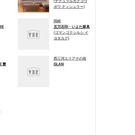
(ナチュラルカグコウ
ボウ ティシュラー)
岡崎
RE
五万石印・いよた家具
(ゴマンゴクシルシ イ
ヨタカグ)
西三河エリアその他
 豊
GLAN
)