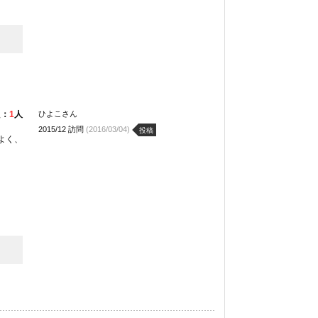
た：
1
人
ひよこさん
2015/12 訪問
(2016/03/04)
投稿
よく、