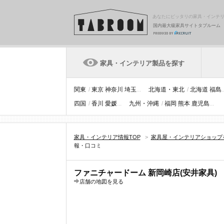
あなたにピッタリの家具・インテ
国内最大級家具サイトタブルーム
家具・インテリア製品を探す
関東
/
東京
神奈川
埼玉
...
北海道・東北
/
北海道
福島
.
四国
/
香川
愛媛
...
九州・沖縄
/
福岡
熊本
鹿児島
...
家具・インテリア情報TOP
>
家具屋・インテリアショップ
報・口コミ
ファニチャードーム 新岡崎店(安井家具)
店舗の地図を見る