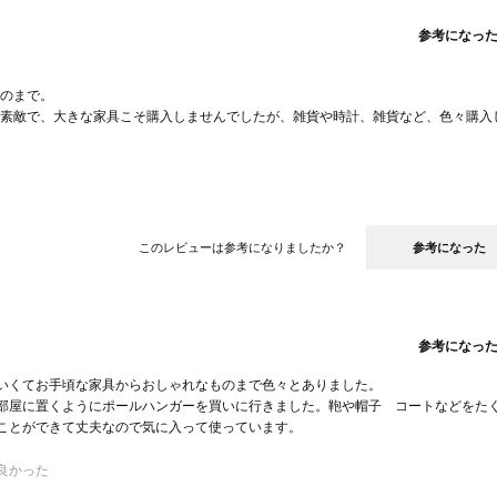
参考になっ
のまで。
素敵で、大きな家具こそ購入しませんでしたが、雑貨や時計、雑貨など、色々購入
このレビューは参考になりましたか？
参考になった
参考になっ
くてお手頃な家具からおしゃれなものまで色々とありました。
部屋に置くようにポールハンガーを買いに行きました。鞄や帽子 コートなどをた
ことができて丈夫なので気に入って使っています。
良かった
商品の質