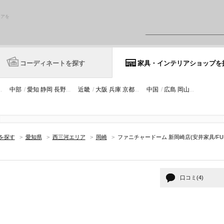
リアを
コーディネートを探す
家具・インテリアショップを
..
中部
/
愛知
静岡
長野
...
近畿
/
大阪
兵庫
京都
...
中国
/
広島
岡山
...
を探す
>
愛知県
>
西三河エリア
>
岡崎
>
ファニチャードーム 新岡崎店(安井家具/FURN
口コミ(4)