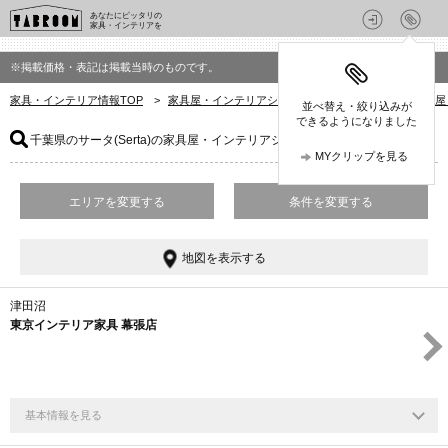
あなたにピッタリの
家具・インテリアを
※掲載価格・表記は掲載当時のものです。
家具・インテリア情報TOP
>
家具屋・インテリアショップを探す
>
千葉県の家具屋
並べ替え・絞り込みが
できるようになりました
千葉県のサータ(Serta)の家具屋・インテリアショップ
：19件
MYクリップを見る
エリアを変更する
条件を変更する
地図を表示する
津田沼
東京インテリア家具 幕張店
基本情報を見る