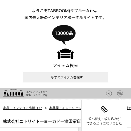
あなたにピッタリの
家具・インテリアを
家具・インテリア情報TOP
>
家具屋・インテリアショップを探す
>
千葉県
>
西
並べ替え・絞り込みが
株式会社ニトリイトーヨーカドー津田沼店
できるようになりました