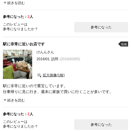
食器やカーテン類も豊富で、一店舗で欲しいものがだいぶそろいます。
続きを読む
我が家はこちらにお世話になっています。
参考になった：
2
人
ここが良かった
品揃え
商品の質
コストパフォーマンス
雰囲気
このレビューは
参考になった
参考になりましたか？
駅に非常に近いお店です
投稿
けんんさん
2016/01
訪問
(2016/03/05)
拡大画像(1枚)
駅に非常に近いので重宝しています。
仕事帰りに見に行き、週末に家族で買いに行くことが多いです。
安いだけではなく、品質も良く、見た目も安く見えないのでお気に入り
続きを読む
です。
駅前なのに品揃えも良く、重宝しています。
参考になった：
2
人
ここが良かった
このレビューは
参考になった
品揃え
参考になりましたか？
コストパフォーマンス