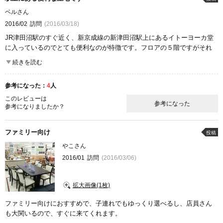
ベルさん
2016/02
訪問
(2016/03/18)
JR津田沼駅のすぐ近く、新京成線の新津田沼駅上にあるイトーヨーカ堂
に入っているのでとても便利なのが特徴です。フロアの５階ですがそれ
ほど広い敷地ではないですが、
続きを読む
もちろんニトリですから、なかなかしゃれたデザイン家具やインテリア
がいろいろと揃っています。
参考になった：
4
人
さらに、この店舗にはアウトレット端末も設置されているので、現物の
新品と端末内のアウトレット新品を比べて、お得な方を比較できます。
このレビューは
参考になった
参考になりましたか？
ここが良かった
コストパフォーマンス
ファミリー向け
投稿
やこさん
2016/01
訪問
(2016/03/06)
拡大画像(1枚)
ファミリー向けにおすすめで、子連れでもゆっくり選べるし、店員さん
も大関いるので、すぐに来てくれます。