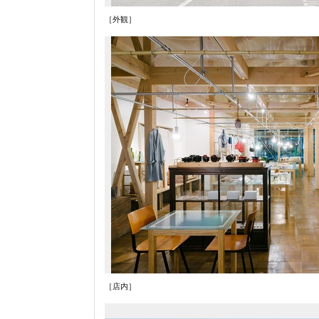
［外観］
［店内］