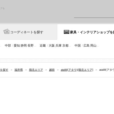
リアを
コーディネートを探す
家具・インテリアショップを
..
中部
/
愛知
静岡
長野
...
近畿
/
大阪
兵庫
京都
...
中国
/
広島
岡山
...
を探す
>
福井県
>
嶺北エリア
>
越前
>
ataW(アタウ)[嶺北エリア]
>
ataW(ア