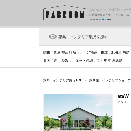
あなたにピッタリの家具・インテ
国内最大級家具サイトタブルーム
家具・インテリア製品を探す
関東
/
東京
神奈川
埼玉
...
北海道・東北
/
北海道
福島
.
四国
/
香川
愛媛
...
九州・沖縄
/
福岡
熊本
鹿児島
...
家具・インテリア情報TOP
>
家具屋・インテリアショップ
ataW
アタウ