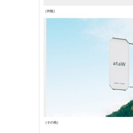
［外観］
［その他］